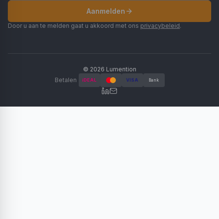
Aanmelden
Door u aan te melden gaat u akkoord met ons
privacybeleid
.
©
2026
Lumention
Betalen
iDEAL
VISA
Bank