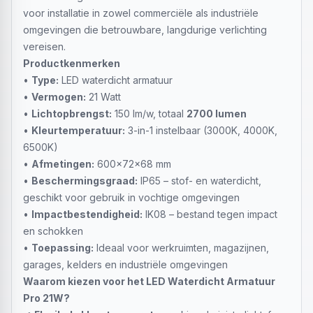
voor installatie in zowel commerciële als industriële
omgevingen die betrouwbare, langdurige verlichting
vereisen.
Productkenmerken
•
Type:
LED waterdicht armatuur
•
Vermogen:
21 Watt
•
Lichtopbrengst:
150 lm/w, totaal
2700 lumen
•
Kleurtemperatuur:
3-in-1 instelbaar (3000K, 4000K,
6500K)
•
Afmetingen:
600x72x68 mm
•
Beschermingsgraad:
IP65 – stof- en waterdicht,
geschikt voor gebruik in vochtige omgevingen
•
Impactbestendigheid:
IK08 – bestand tegen impact
en schokken
•
Toepassing:
Ideaal voor werkruimten, magazijnen,
garages, kelders en industriële omgevingen
Waarom kiezen voor het LED Waterdicht Armatuur
Pro 21W?