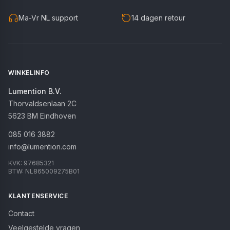
Ma-Vr NL support
14 dagen retour
WINKELINFO
Lumention B.V.
Thorvaldsenlaan 2C
5623 BM
Eindhoven
085 016 3882
info@lumention.com
KVK:
97685321
BTW:
NL865009275B01
KLANTENSERVICE
Contact
Veelgestelde vragen