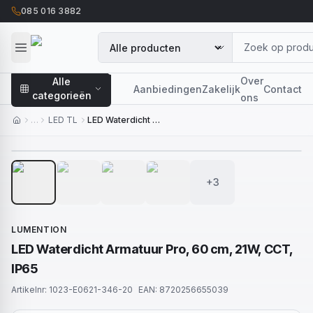
085 016 3882
Over
Alle
Aanbiedingen
Zakelijk
Contact
categorieën
ons
…
LED TL
LED Waterdicht Armatuur Pro, 60 cm, 21W, CCT, IP65
1
/
7
+3
LUMENTION
LED Waterdicht Armatuur Pro, 60 cm, 21W, CCT,
IP65
Artikelnr:
1023-E0621-346-20
EAN:
8720256655039