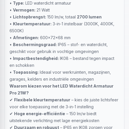
•
Type:
LED waterdicht armatuur
•
Vermogen:
21 Watt
•
Lichtopbrengst:
150 lm/w, totaal
2700 lumen
•
Kleurtemperatuur:
3-in-1 instelbaar (3000K, 4000K,
6500K)
•
Afmetingen:
600x72x68 mm
•
Beschermingsgraad:
IP65 – stof- en waterdicht,
geschikt voor gebruik in vochtige omgevingen
•
Impactbestendigheid:
IK08 – bestand tegen impact
en schokken
•
Toepassing:
Ideaal voor werkruimten, magazijnen,
garages, kelders en industriële omgevingen
Waarom kiezen voor het LED Waterdicht Armatuur
Pro 21W?
✔
Flexibele kleurtemperatuur
– kies de juiste lichtsfeer
voor elke toepassing met de 3-in-1 instelling
✔
Hoge energie-efficiëntie
– 150 lm/w biedt
uitstekende verlichting met lage energiekosten
✔
Duurzaam en robuust
– IP65 en IK08 zorgen voor