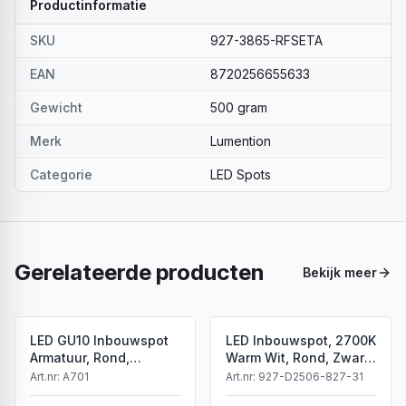
Productinformatie
SKU
927-3865-RFSETA
EAN
8720256655633
Gewicht
500 gram
Merk
Lumention
Categorie
LED Spots
Gerelateerde producten
Bekijk meer
LED GU10 Inbouwspot
LED Inbouwspot, 2700K
Armatuur, Rond,
Warm Wit, Rond, Zwart,
Kantelbaar, IP20, Wit
Dimbaar, IP44
Art.nr:
A701
Art.nr:
927-D2506-827-31