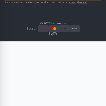
Door u aan te melden gaat u akkoord met ons
privacybeleid
.
©
2026
Lumention
Betalen
iDEAL
VISA
Bank