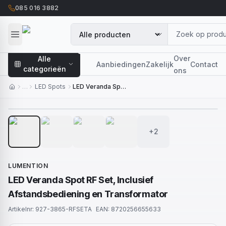
085 016 3882
Over
Alle
Aanbiedingen
Zakelijk
Contact
categorieën
ons
…
LED Spots
LED Veranda Spot RF Set, Inclusief Afstandsbediening en Transformator
1
/
6
+2
LUMENTION
LED Veranda Spot RF Set, Inclusief
Afstandsbediening en Transformator
Artikelnr:
927-3865-RFSETA
EAN:
8720256655633