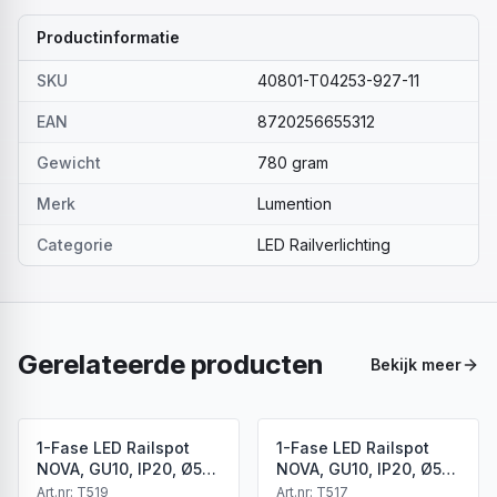
Productinformatie
SKU
40801-T04253-927-11
EAN
8720256655312
Gewicht
780 gram
Merk
Lumention
Categorie
LED Railverlichting
Gerelateerde producten
Bekijk meer
1-Fase LED Railspot
1-Fase LED Railspot
NOVA, GU10, IP20, Ø56
NOVA, GU10, IP20, Ø56
x 85 mm, Antiek Brons
x 85 mm, Brons
Art.nr:
T519
Art.nr:
T517