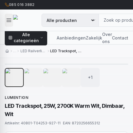
085 016 3882
Over
Alle
Aanbiedingen
Zakelijk
Contact
categorieën
ons
…
LED Railverlichting
LED Trackspot, 25W, 2700K Warm Wit, Dimbaar, Wit
1
/
5
+1
LUMENTION
LED Trackspot, 25W, 2700K Warm Wit, Dimbaar,
Wit
Artikelnr:
40801-T04253-927-11
EAN:
8720256655312