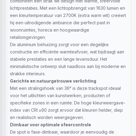
combineert een strak wit design met warme, sfeervolle
lichtprestaties. Met een lichtopbrengst van 1630 lumen en
een kleurtemperatuur van 2700K (extra warm wit) creëert
hij een uitnodigende ambiance die perfect past in
woonruimtes, horeca en hoogwaardige
retailomgevingen.
De aluminium behuizing zorgt voor een degelijke
constructie en efficiënte warmteafvoer, wat bijdraagt aan
stabiele prestaties en een lange levensduur. Het
minimalistische ontwerp sluit naadloos aan bij moderne en
strakke interieurs.
Gerichte en natuurgetrouwe verlichting
Met een stralingshoek van 36° is deze trackspot ideaal
voor het uitlichten van kunstwerken, producten of
specifieke zones in een ruimte. De hoge kleurweergave-
index van CRI ≥90 zorgt ervoor dat kleuren helder, diep
en realistisch worden weergegeven.
Dimbaar voor optimale sfeercontrole
De spot is fase-dimbaar, waardoor je eenvoudig de