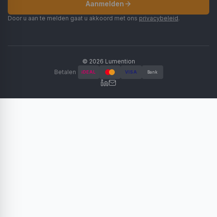
Aanmelden
Door u aan te melden gaat u akkoord met ons
privacybeleid
.
©
2026
Lumention
Betalen
iDEAL
VISA
Bank