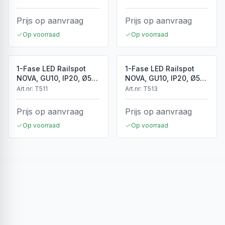
Prijs op aanvraag
Prijs op aanvraag
Op voorraad
Op voorraad
1-Fase LED Railspot
1-Fase LED Railspot
NOVA, GU10, IP20, Ø56
NOVA, GU10, IP20, Ø56
x 85 mm, Wit
x 85 mm, Zwart
Art.nr:
T511
Art.nr:
T513
Prijs op aanvraag
Prijs op aanvraag
Op voorraad
Op voorraad