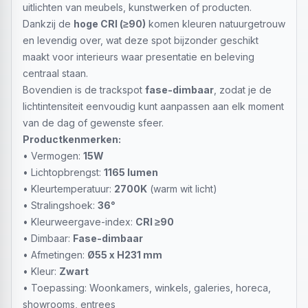
uitlichten van meubels, kunstwerken of producten.
Dankzij de
hoge CRI (≥90)
komen kleuren natuurgetrouw
en levendig over, wat deze spot bijzonder geschikt
maakt voor interieurs waar presentatie en beleving
centraal staan.
Bovendien is de trackspot
fase-dimbaar
, zodat je de
lichtintensiteit eenvoudig kunt aanpassen aan elk moment
van de dag of gewenste sfeer.
Productkenmerken:
• Vermogen:
15W
• Lichtopbrengst:
1165 lumen
• Kleurtemperatuur:
2700K
(warm wit licht)
• Stralingshoek:
36°
• Kleurweergave-index:
CRI ≥90
• Dimbaar:
Fase-dimbaar
• Afmetingen:
Ø55 x H231 mm
• Kleur:
Zwart
• Toepassing: Woonkamers, winkels, galeries, horeca,
showrooms, entrees