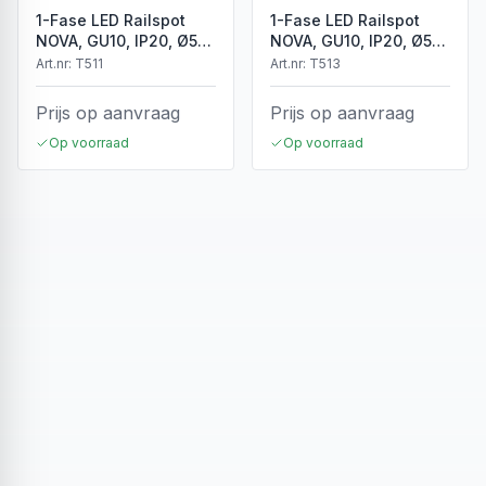
1-Fase LED Railspot
1-Fase LED Railspot
NOVA, GU10, IP20, Ø56
NOVA, GU10, IP20, Ø56
x 85 mm, Wit
x 85 mm, Zwart
Art.nr:
T511
Art.nr:
T513
Prijs op aanvraag
Prijs op aanvraag
Op voorraad
Op voorraad