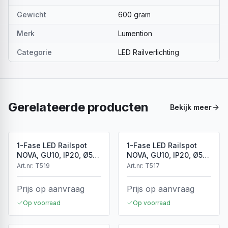
Gewicht
600 gram
Merk
Lumention
Categorie
LED Railverlichting
Gerelateerde producten
Bekijk meer
1-Fase LED Railspot
1-Fase LED Railspot
NOVA, GU10, IP20, Ø56
NOVA, GU10, IP20, Ø56
x 85 mm, Antiek Brons
x 85 mm, Brons
Art.nr:
T519
Art.nr:
T517
Prijs op aanvraag
Prijs op aanvraag
Op voorraad
Op voorraad