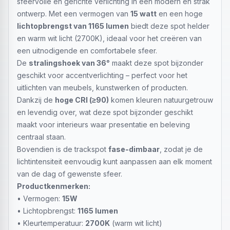
sfeervolle en gerichte verlichting in een modern en strak
ontwerp. Met een vermogen van
15 watt
en een hoge
lichtopbrengst van 1165 lumen
biedt deze spot helder
en warm wit licht (2700K), ideaal voor het creëren van
een uitnodigende en comfortabele sfeer.
De
stralingshoek van 36°
maakt deze spot bijzonder
geschikt voor accentverlichting – perfect voor het
uitlichten van meubels, kunstwerken of producten.
Dankzij de
hoge CRI (≥90)
komen kleuren natuurgetrouw
en levendig over, wat deze spot bijzonder geschikt
maakt voor interieurs waar presentatie en beleving
centraal staan.
Bovendien is de trackspot
fase-dimbaar
, zodat je de
lichtintensiteit eenvoudig kunt aanpassen aan elk moment
van de dag of gewenste sfeer.
Productkenmerken:
• Vermogen:
15W
• Lichtopbrengst:
1165 lumen
• Kleurtemperatuur:
2700K
(warm wit licht)