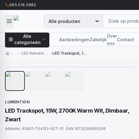
085 016 3882
Over
Alle
Aanbiedingen
Zakelijk
Contact
categorieën
ons
…
LED Railverlichting
LED Trackspot, 15W, 2700K Warm Wit, Dimbaar, Zwart
1
/
4
LUMENTION
LED Trackspot, 15W, 2700K Warm Wit, Dimbaar,
Zwart
Artikelnr:
40801-T04153-927-31
EAN:
8720256655299