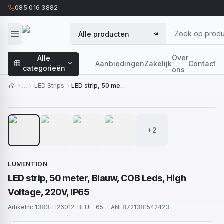
085 016 3882
Over
Alle
Aanbiedingen
Zakelijk
Contact
categorieën
ons
…
LED Strips
LED strip, 50 meter, Blauw, COB Leds, High Voltage, 220V, IP65
1
/
6
+2
LUMENTION
LED strip, 50 meter, Blauw, COB Leds, High
Voltage, 220V, IP65
Artikelnr:
1383-H26012-BLUE-65
EAN:
8721381542423