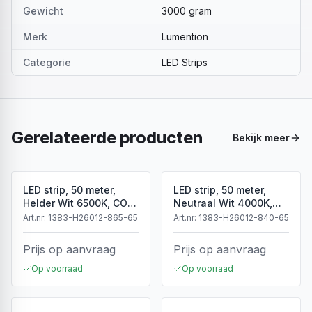
Gewicht
3000 gram
Merk
Lumention
Categorie
LED Strips
Gerelateerde producten
Bekijk meer
LED strip, 50 meter,
LED strip, 50 meter,
Helder Wit 6500K, COB,
Neutraal Wit 4000K,
High Voltage, 220V,
COB, High Voltage,
Art.nr:
1383-H26012-865-65
Art.nr:
1383-H26012-840-65
IP65
220V, IP65
Prijs op aanvraag
Prijs op aanvraag
Op voorraad
Op voorraad