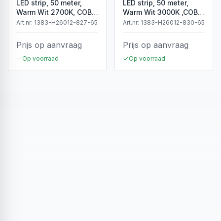
LED strip, 50 meter,
LED strip, 50 meter,
Warm Wit 2700K, COB,
Warm Wit 3000K ,COB,
High Voltage, 50 meter,
High Voltage, 220V,
Art.nr:
1383-H26012-827-65
Art.nr:
1383-H26012-830-65
220V, IP65
IP65
Prijs op aanvraag
Prijs op aanvraag
Op voorraad
Op voorraad