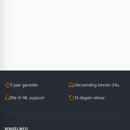
5 jaar garantie
Verzending binnen 24u
Ma-Vr NL support
14 dagen retour
WINKELINFO