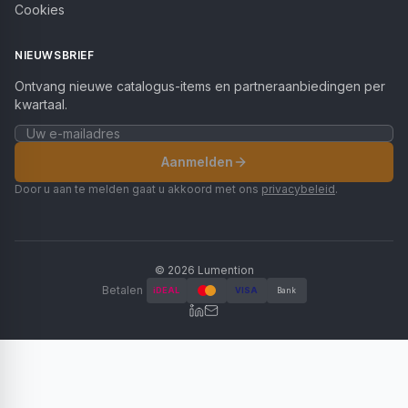
Cookies
NIEUWSBRIEF
Ontvang nieuwe catalogus-items en partneraanbiedingen per
kwartaal.
Aanmelden
Door u aan te melden gaat u akkoord met ons
privacybeleid
.
©
2026
Lumention
Betalen
iDEAL
VISA
Bank