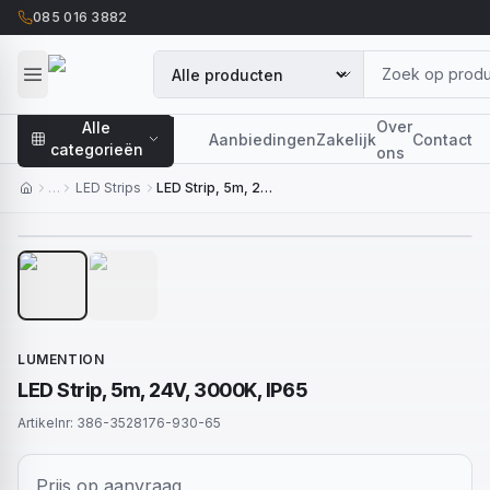
085 016 3882
Over
Alle
Aanbiedingen
Zakelijk
Contact
categorieën
ons
…
LED Strips
LED Strip, 5m, 24V, 3000K, IP65
1
/
2
LUMENTION
LED Strip, 5m, 24V, 3000K, IP65
Artikelnr:
386-3528176-930-65
Prijs op aanvraag