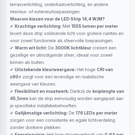
terrasverlichting, onderkastverlichting, en andere
interieur- of exterieurtoepassingen
Waarom kiezen voor de LED Strip 14,4 W/M?
✔
Krachtige verlichting:
Met
1555 lumen per meter
levert deze strip voldoende licht voor grotere ruimtes en
voor zowel functionele als sfeervolle toepassingen.
✔
Warm wit licht:
De
3000K lichtkleur
creëert een
gezellige en uitnodigende sfeer, ideaal voor zowel
binnen als buiten.
✔
Uitstekende kleurweergave:
Het hoge
CRI van
≥90+
zorgt voor een levendige en realistische
weergave van kleuren.
✔
Flexibiliteit en maatwerk:
Dankzij de
kniplengte van
45,5mm
kan de strip eenvoudig worden aangepast aan
je specifieke installatiebehoeften.
✔
Gelijkmatige verlichting:
De
176 LEDs per meter
zorgen voor een consistente en egale lichtverdeling
zonder donkere plekken.
✔
Energiezuinig:
Het lage stroomverbruik van
0,6A per