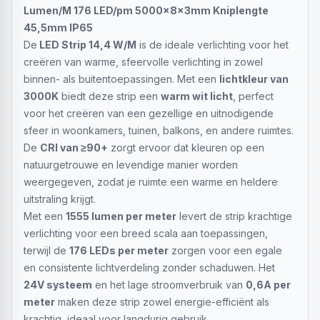
Lumen/M 176 LED/pm 5000x8x3mm Kniplengte
45,5mm IP65
De
LED Strip 14,4 W/M
is de ideale verlichting voor het
creëren van warme, sfeervolle verlichting in zowel
binnen- als buitentoepassingen. Met een
lichtkleur van
3000K
biedt deze strip een
warm wit licht
, perfect
voor het creëren van een gezellige en uitnodigende
sfeer in woonkamers, tuinen, balkons, en andere ruimtes.
De
CRI van ≥90+
zorgt ervoor dat kleuren op een
natuurgetrouwe en levendige manier worden
weergegeven, zodat je ruimte een warme en heldere
uitstraling krijgt.
Met een
1555 lumen per meter
levert de strip krachtige
verlichting voor een breed scala aan toepassingen,
terwijl de
176 LEDs per meter
zorgen voor een egale
en consistente lichtverdeling zonder schaduwen. Het
24V systeem
en het lage stroomverbruik van
0,6A per
meter
maken deze strip zowel energie-efficiënt als
krachtig, ideaal voor langdurig gebruik.