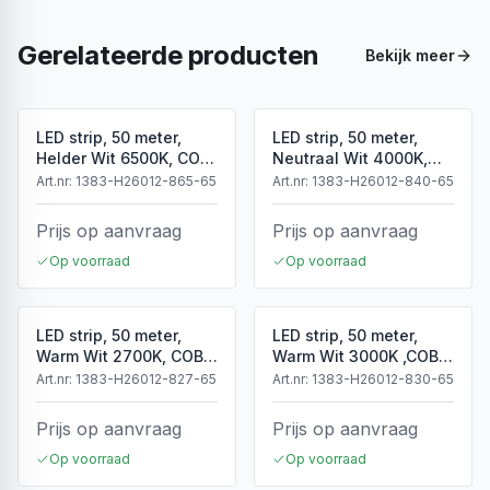
Gerelateerde producten
Bekijk meer
LED strip, 50 meter,
LED strip, 50 meter,
Helder Wit 6500K, COB,
Neutraal Wit 4000K,
High Voltage, 220V,
COB, High Voltage,
Art.nr:
1383-H26012-865-65
Art.nr:
1383-H26012-840-65
IP65
220V, IP65
Prijs op aanvraag
Prijs op aanvraag
Op voorraad
Op voorraad
LED strip, 50 meter,
LED strip, 50 meter,
Warm Wit 2700K, COB,
Warm Wit 3000K ,COB,
High Voltage, 50 meter,
High Voltage, 220V,
Art.nr:
1383-H26012-827-65
Art.nr:
1383-H26012-830-65
220V, IP65
IP65
Prijs op aanvraag
Prijs op aanvraag
Op voorraad
Op voorraad