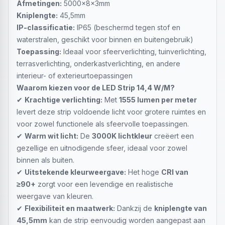
Afmetingen:
5000x8x3mm
Kniplengte:
45,5mm
IP-classificatie:
IP65 (beschermd tegen stof en
waterstralen, geschikt voor binnen en buitengebruik)
Toepassing:
Ideaal voor sfeerverlichting, tuinverlichting,
terrasverlichting, onderkastverlichting, en andere
interieur- of exterieurtoepassingen
Waarom kiezen voor de LED Strip 14,4 W/M?
✔
Krachtige verlichting:
Met
1555 lumen per meter
levert deze strip voldoende licht voor grotere ruimtes en
voor zowel functionele als sfeervolle toepassingen.
✔
Warm wit licht:
De
3000K lichtkleur
creëert een
gezellige en uitnodigende sfeer, ideaal voor zowel
binnen als buiten.
✔
Uitstekende kleurweergave:
Het hoge
CRI van
≥90+
zorgt voor een levendige en realistische
weergave van kleuren.
✔
Flexibiliteit en maatwerk:
Dankzij de
kniplengte van
45,5mm
kan de strip eenvoudig worden aangepast aan