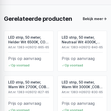
Gerelateerde producten
Bekijk meer
LED strip, 50 meter,
LED strip, 50 meter,
Helder Wit 6500K, COB,
Neutraal Wit 4000K,
High Voltage, 220V,
COB, High Voltage,
Art.nr:
1383-H26012-865-65
Art.nr:
1383-H26012-840-65
IP65
220V, IP65
Prijs op aanvraag
Prijs op aanvraag
Op voorraad
Op voorraad
LED strip, 50 meter,
LED strip, 50 meter,
Warm Wit 2700K, COB,
Warm Wit 3000K ,COB,
High Voltage, 50 meter,
High Voltage, 220V,
Art.nr:
1383-H26012-827-65
Art.nr:
1383-H26012-830-65
220V, IP65
IP65
Prijs op aanvraag
Prijs op aanvraag
Op voorraad
Op voorraad