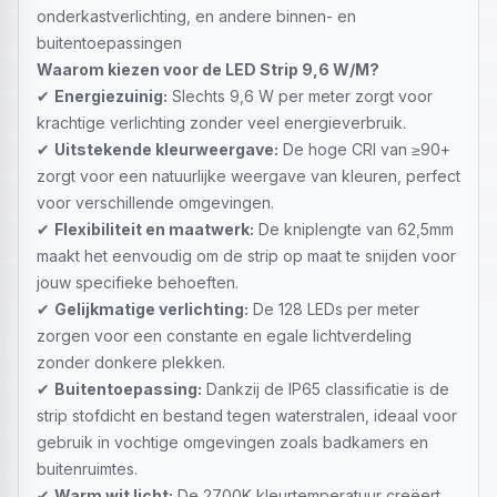
onderkastverlichting, en andere binnen- en
buitentoepassingen
Waarom kiezen voor de LED Strip 9,6 W/M?
✔
Energiezuinig:
Slechts 9,6 W per meter zorgt voor
krachtige verlichting zonder veel energieverbruik.
✔
Uitstekende kleurweergave:
De hoge CRI van ≥90+
zorgt voor een natuurlijke weergave van kleuren, perfect
voor verschillende omgevingen.
✔
Flexibiliteit en maatwerk:
De kniplengte van 62,5mm
maakt het eenvoudig om de strip op maat te snijden voor
jouw specifieke behoeften.
✔
Gelijkmatige verlichting:
De 128 LEDs per meter
zorgen voor een constante en egale lichtverdeling
zonder donkere plekken.
✔
Buitentoepassing:
Dankzij de IP65 classificatie is de
strip stofdicht en bestand tegen waterstralen, ideaal voor
gebruik in vochtige omgevingen zoals badkamers en
buitenruimtes.
✔
Warm wit licht:
De 2700K kleurtemperatuur creëert