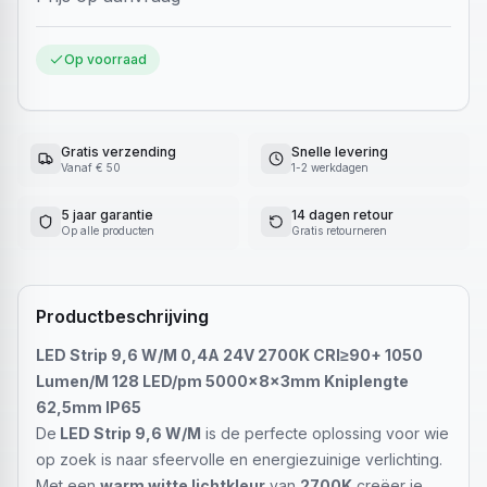
Op voorraad
Gratis verzending
Snelle levering
Vanaf € 50
1-2 werkdagen
5 jaar garantie
14 dagen retour
Op alle producten
Gratis retourneren
Productbeschrijving
LED Strip 9,6 W/M 0,4A 24V 2700K CRI≥90+ 1050
Lumen/M 128 LED/pm 5000x8x3mm Kniplengte
62,5mm IP65
De
LED Strip 9,6 W/M
is de perfecte oplossing voor wie
op zoek is naar sfeervolle en energiezuinige verlichting.
Met een
warm witte lichtkleur
van
2700K
creëer je