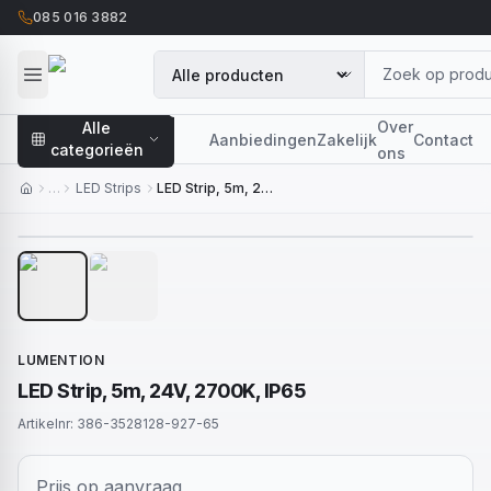
085 016 3882
Over
Alle
Aanbiedingen
Zakelijk
Contact
categorieën
ons
…
LED Strips
LED Strip, 5m, 24V, 2700K, IP65
1
/
2
LUMENTION
LED Strip, 5m, 24V, 2700K, IP65
Artikelnr:
386-3528128-927-65
Prijs op aanvraag