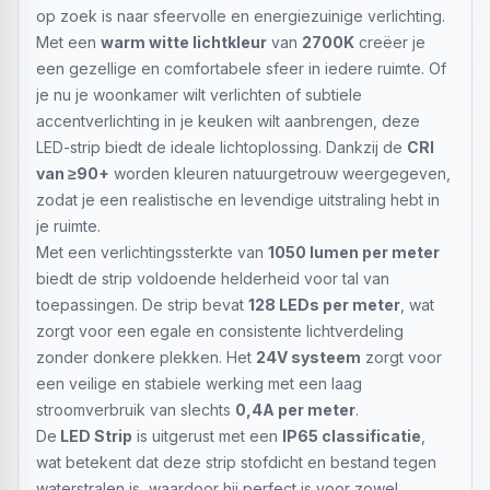
op zoek is naar sfeervolle en energiezuinige verlichting.
Met een
warm witte lichtkleur
van
2700K
creëer je
een gezellige en comfortabele sfeer in iedere ruimte. Of
je nu je woonkamer wilt verlichten of subtiele
accentverlichting in je keuken wilt aanbrengen, deze
LED-strip biedt de ideale lichtoplossing. Dankzij de
CRI
van ≥90+
worden kleuren natuurgetrouw weergegeven,
zodat je een realistische en levendige uitstraling hebt in
je ruimte.
Met een verlichtingssterkte van
1050 lumen per meter
biedt de strip voldoende helderheid voor tal van
toepassingen. De strip bevat
128 LEDs per meter
, wat
zorgt voor een egale en consistente lichtverdeling
zonder donkere plekken. Het
24V systeem
zorgt voor
een veilige en stabiele werking met een laag
stroomverbruik van slechts
0,4A per meter
.
De
LED Strip
is uitgerust met een
IP65 classificatie
,
wat betekent dat deze strip stofdicht en bestand tegen
waterstralen is, waardoor hij perfect is voor zowel