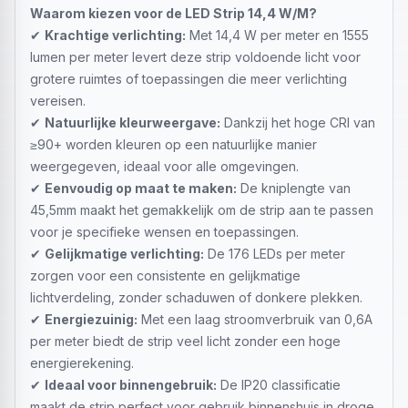
Waarom kiezen voor de LED Strip 14,4 W/M?
✔
Krachtige verlichting:
Met 14,4 W per meter en 1555
lumen per meter levert deze strip voldoende licht voor
grotere ruimtes of toepassingen die meer verlichting
vereisen.
✔
Natuurlijke kleurweergave:
Dankzij het hoge CRI van
≥90+ worden kleuren op een natuurlijke manier
weergegeven, ideaal voor alle omgevingen.
✔
Eenvoudig op maat te maken:
De kniplengte van
45,5mm maakt het gemakkelijk om de strip aan te passen
voor je specifieke wensen en toepassingen.
✔
Gelijkmatige verlichting:
De 176 LEDs per meter
zorgen voor een consistente en gelijkmatige
lichtverdeling, zonder schaduwen of donkere plekken.
✔
Energiezuinig:
Met een laag stroomverbruik van 0,6A
per meter biedt de strip veel licht zonder een hoge
energierekening.
✔
Ideaal voor binnengebruik:
De IP20 classificatie
maakt de strip perfect voor gebruik binnenshuis in droge