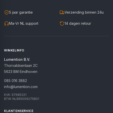
5 jaar garantie
Verzending binnen 24u
Ma-Vr NL support
14 dagen retour
WINKELINFO
Lumention B.V.
Thorvaldsenlaan 2C
5623 BM
Eindhoven
085 016 3882
info@lumention.com
KVK:
97685321
BTW:
NL865009275B01
KLANTENSERVICE