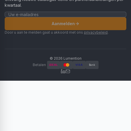
kwartaal.
Aanmelden
Door u aan te melden gaat u akkoord met ons
privacybeleid
.
©
2026
Lumention
Betalen
iDEAL
VISA
Bank