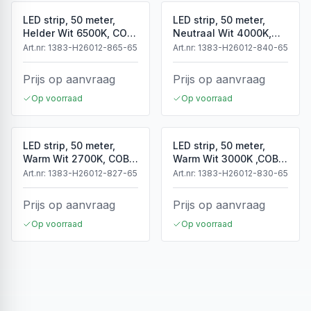
LED strip, 50 meter,
LED strip, 50 meter,
Helder Wit 6500K, COB,
Neutraal Wit 4000K,
High Voltage, 220V,
COB, High Voltage,
Art.nr:
1383-H26012-865-65
Art.nr:
1383-H26012-840-65
IP65
220V, IP65
Prijs op aanvraag
Prijs op aanvraag
Op voorraad
Op voorraad
LED strip, 50 meter,
LED strip, 50 meter,
Warm Wit 2700K, COB,
Warm Wit 3000K ,COB,
High Voltage, 50 meter,
High Voltage, 220V,
Art.nr:
1383-H26012-827-65
Art.nr:
1383-H26012-830-65
220V, IP65
IP65
Prijs op aanvraag
Prijs op aanvraag
Op voorraad
Op voorraad