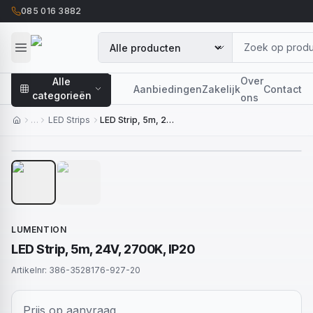
085 016 3882
Over
Alle
Aanbiedingen
Zakelijk
Contact
categorieën
ons
…
LED Strips
LED Strip, 5m, 24V, 2700K, IP20
1
/
2
LUMENTION
LED Strip, 5m, 24V, 2700K, IP20
Artikelnr:
386-3528176-927-20
Prijs op aanvraag