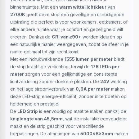
binnenruimtes. Met een
warm witte lichtkleur
van
2700K
geeft deze strip een gezellige en uitnodigende
uitstraling die perfect is voor woonkamers, eetkamers, of
elke andere ruimte waar je comfort en gezelligheid wilt
creëren. Dankzij de
CRI van ≥90+
worden kleuren op
een natuurlijke manier weergegeven, zodat de sfeer in je
ruimte optimaal tot zijn recht komt.
Met een indrukwekkende
1555 lumen per meter
biedt
de strip krachtige verlichting, terwijl de
176 LEDs per
meter
zorgen voor een gelijkmatige en consistente
lichtverdeling zonder donkere plekken. De
24V
werking
en het lage stroomverbruik van
0,6A per meter
maken
deze LED-strip energie-efficiënt, zonder in te boeten op
helderheid en prestatie.
De
LED Strip
is eenvoudig op maat te maken dankzij de
kniplengte van 45,5mm
, wat de installatie eenvoudiger
maakt en de strip geschikt voor verschillende
toepassingen. De afmetingen van
5000x8x3mm
maken