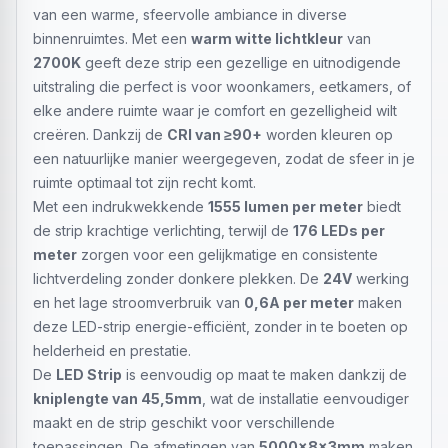
van een warme, sfeervolle ambiance in diverse
binnenruimtes. Met een
warm witte lichtkleur
van
2700K
geeft deze strip een gezellige en uitnodigende
uitstraling die perfect is voor woonkamers, eetkamers, of
elke andere ruimte waar je comfort en gezelligheid wilt
creëren. Dankzij de
CRI van ≥90+
worden kleuren op
een natuurlijke manier weergegeven, zodat de sfeer in je
ruimte optimaal tot zijn recht komt.
Met een indrukwekkende
1555 lumen per meter
biedt
de strip krachtige verlichting, terwijl de
176 LEDs per
meter
zorgen voor een gelijkmatige en consistente
lichtverdeling zonder donkere plekken. De
24V
werking
en het lage stroomverbruik van
0,6A per meter
maken
deze LED-strip energie-efficiënt, zonder in te boeten op
helderheid en prestatie.
De
LED Strip
is eenvoudig op maat te maken dankzij de
kniplengte van 45,5mm
, wat de installatie eenvoudiger
maakt en de strip geschikt voor verschillende
toepassingen. De afmetingen van
5000x8x3mm
maken