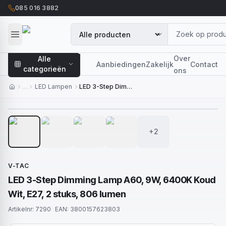
085 016 3882
Over
Alle
Aanbiedingen
Zakelijk
Contact
categorieën
ons
…
LED Lampen
LED 3-Step Dimming Lamp A60, 9W, 6400K Koud Wit, E27, 2 stuks, 806 lumen
1
/
6
+2
V-TAC
LED 3-Step Dimming Lamp A60, 9W, 6400K Koud
Wit, E27, 2 stuks, 806 lumen
Artikelnr:
7290
EAN:
3800157623803