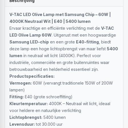
Beschrijving
V-TAC LED Olive Lamp met Samsung Chip – 60W |
4000K Neutraal Wit | E40 | 5400 lumen
Ervaar krachtige en efficiënte verlichting met de
V-TAC
LED Olive Lamp 60W
. Uitgerust met een hoogwaardige
Samsung LED-chip
en een grote
E40-fitting
, biedt
deze lamp een hoge lichtopbrengst van maar liefst
5400
lumen
in neutraal wit licht (4000K). Perfect voor
industriële, commerciële en grote buitenruimtes waar
betrouwbaarheid en helderheid essentieel zijn.
Productspecificaties:
Vermogen:
60W (vervangt traditionele 150W of 200W
lampen)
Fitting:
E40 (grote schroeffitting)
Kleurtemperatuur:
4000K – Neutraal wit licht, ideaal
voor heldere en natuurlijke verlichting
Lichtopbrengst:
5400 lumen
Levensduur:
tot 30.000 uur