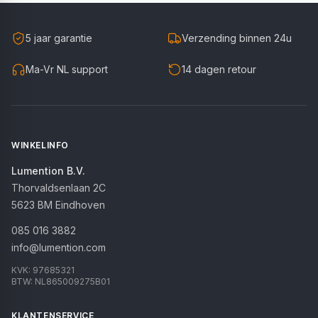
5 jaar garantie
Verzending binnen 24u
Ma-Vr NL support
14 dagen retour
WINKELINFO
Lumention B.V.
Thorvaldsenlaan 2C
5623 BM
Eindhoven
085 016 3882
info@lumention.com
KVK:
97685321
BTW:
NL865009275B01
KLANTENSERVICE