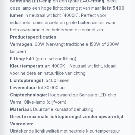
Samsung LED-chip
en een grote
E40-fitting
, biedt
deze lamp een hoge lichtopbrengst van maar liefst
5400
lumen
in neutraal wit licht (4000K). Perfect voor
industriële, commerciële en grote buitenruimtes waar
betrouwbaarheid en helderheid essentieel zijn.
Productspecificaties:
Vermogen:
60W (vervangt traditionele 150W of 200W
lampen)
Fitting:
E40 (grote schroeffitting)
Kleurtemperatuur:
4000K – Neutraal wit licht, ideaal
voor heldere en natuurlijke verlichting
Lichtopbrengst:
5400 lumen
Levensduur:
tot 30.000 uur
Chiptechnologie:
Hoogwaardige Samsung LED-chip
Vorm:
Olive-lamp (olijfvorm)
Materiaal:
Duurzame kunststof behuizing
Directe maximale lichtopbrengst zonder opwarmtijd
Voordelen:
Uitstekende lichtkwaliteit met neutrale kleurtemperatuur