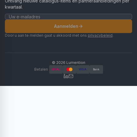
Ontvang nieuwe catalogus-items en partneraanbiedingen per
kwartaal.
Aanmelden
Door u aan te melden gaat u akkoord met ons
privacybeleid
.
©
2026
Lumention
Betalen
iDEAL
VISA
Bank