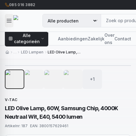
085 016 3882
Over
Alle
Aanbiedingen
Zakelijk
Contact
categorieën
ons
…
LED Lampen
LED Olive Lamp, 60W, Samsung Chip, 4000K Neutraal Wit, E40, 5400 lumen
1
/
5
+1
V-TAC
LED Olive Lamp, 60W, Samsung Chip, 4000K
Neutraal Wit, E40, 5400 lumen
Artikelnr:
187
EAN:
3800157629461