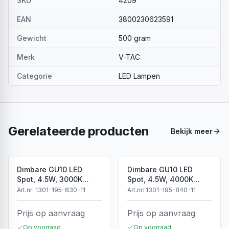
SKU
4209
EAN
3800230623591
Gewicht
500 gram
Merk
V-TAC
Categorie
LED Lampen
Gerelateerde producten
Bekijk meer
Dimbare GU10 LED
Dimbare GU10 LED
Spot, 4.5W, 3000K
Spot, 4.5W, 4000K
Warm Wit, IP20
Neutraal Wit, IP20
Art.nr:
1301-195-830-11
Art.nr:
1301-195-840-11
Prijs op aanvraag
Prijs op aanvraag
Op voorraad
Op voorraad