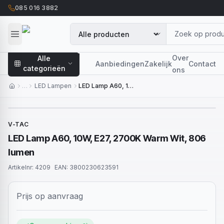
085 016 3882
Over
Alle
Aanbiedingen
Zakelijk
Contact
categorieën
ons
…
LED Lampen
LED Lamp A60, 10W, E27, 2700K Warm Wit, 806 lumen
V-TAC
LED Lamp A60, 10W, E27, 2700K Warm Wit, 806
lumen
Artikelnr:
4209
EAN:
3800230623591
Prijs op aanvraag