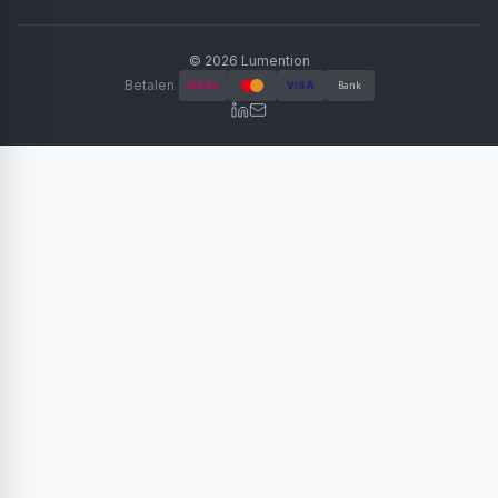
©
2026
Lumention
Betalen
iDEAL
VISA
Bank