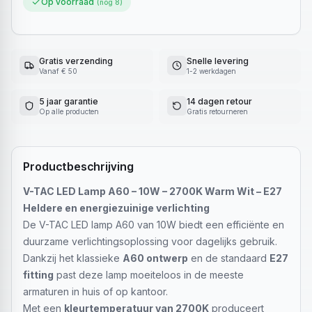
Op voorraad
(nog
8
)
Gratis verzending
Snelle levering
Vanaf € 50
1-2 werkdagen
5 jaar garantie
14 dagen retour
Op alle producten
Gratis retourneren
Productbeschrijving
V-TAC LED Lamp A60 – 10W – 2700K Warm Wit – E27
Heldere en energiezuinige verlichting
De V-TAC LED lamp A60 van 10W biedt een efficiënte en
duurzame verlichtingsoplossing voor dagelijks gebruik.
Dankzij het klassieke
A60 ontwerp
en de standaard
E27
fitting
past deze lamp moeiteloos in de meeste
armaturen in huis of op kantoor.
Met een
kleurtemperatuur van 2700K
produceert