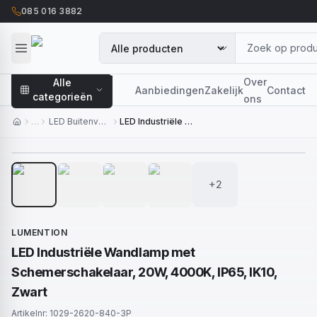
085 016 3882
Over
Alle
Aanbiedingen
Zakelijk
Contact
categorieën
ons
…
LED Buitenverlichting
LED Industriële Wandlamp met Schemerschakelaar, 20W, 4000K, IP65, IK10, Zwart
1
/
6
+2
LUMENTION
LED Industriële Wandlamp met
Schemerschakelaar, 20W, 4000K, IP65, IK10,
Zwart
Artikelnr:
1029-2620-840-3P