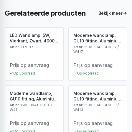
Gerelateerde producten
Bekijk meer
LED Wandlamp, 5W,
Moderne wandlamp,
Vierkant, Zwart, 4000K
GU10 fitting, Aluminium,
Neutraal Wit
IP65, Corten
Art.nr:
217087
Art.nr:
1500-1041-GU10-7 /
W417
Prijs op aanvraag
Prijs op aanvraag
Op voorraad
Op voorraad
Moderne wandlamp,
Moderne wandlamp,
GU10 fitting, Aluminium,
GU10 fitting, Aluminium,
IP65, Wit
IP65, Zwart
Art.nr:
1500-1041-GU10-1
Art.nr:
1500-1041-GU10-3 /
W411
W413
Prijs op aanvraag
Prijs op aanvraag
Op voorraad
Op voorraad