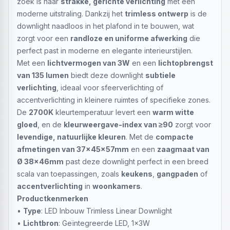
zoek is naar
strakke, gerichte verlichting
met een
moderne uitstraling. Dankzij het
trimless ontwerp
is de
downlight naadloos in het plafond in te bouwen, wat
zorgt voor een
randloze en uniforme afwerking
die
perfect past in moderne en elegante interieurstijlen.
Met een
lichtvermogen van 3W
en een
lichtopbrengst
van 135 lumen
biedt deze downlight
subtiele
verlichting
, ideaal voor sfeerverlichting of
accentverlichting in kleinere ruimtes of specifieke zones.
De
2700K
kleurtemperatuur levert een
warm witte
gloed
, en de
kleurweergave-index van ≥90
zorgt voor
levendige, natuurlijke kleuren
. Met de
compacte
afmetingen van 37x45x57mm
en een
zaagmaat van
Ø 38x46mm
past deze downlight perfect in een breed
scala van toepassingen, zoals
keukens
,
gangpaden
of
accentverlichting
in
woonkamers
.
Productkenmerken
•
Type
: LED Inbouw Trimless Linear Downlight
•
Lichtbron
: Geïntegreerde LED, 1x3W