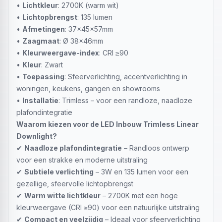
•
Lichtkleur
: 2700K (warm wit)
•
Lichtopbrengst
: 135 lumen
•
Afmetingen
: 37x45x57mm
•
Zaagmaat
: Ø 38x46mm
•
Kleurweergave-index
: CRI ≥90
•
Kleur
: Zwart
•
Toepassing
: Sfeerverlichting, accentverlichting in
woningen, keukens, gangen en showrooms
•
Installatie
: Trimless – voor een randloze, naadloze
plafondintegratie
Waarom kiezen voor de LED Inbouw Trimless Linear
Downlight?
✔
Naadloze plafondintegratie
– Randloos ontwerp
voor een strakke en moderne uitstraling
✔
Subtiele verlichting
– 3W en 135 lumen voor een
gezellige, sfeervolle lichtopbrengst
✔
Warm witte lichtkleur
– 2700K met een hoge
kleurweergave (CRI ≥90) voor een natuurlijke uitstraling
✔
Compact en veelzijdig
– Ideaal voor sfeerverlichting