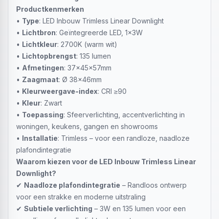
Productkenmerken
•
Type
: LED Inbouw Trimless Linear Downlight
•
Lichtbron
: Geïntegreerde LED, 1x3W
•
Lichtkleur
: 2700K (warm wit)
•
Lichtopbrengst
: 135 lumen
•
Afmetingen
: 37x45x57mm
•
Zaagmaat
: Ø 38x46mm
•
Kleurweergave-index
: CRI ≥90
•
Kleur
: Zwart
•
Toepassing
: Sfeerverlichting, accentverlichting in
woningen, keukens, gangen en showrooms
•
Installatie
: Trimless – voor een randloze, naadloze
plafondintegratie
Waarom kiezen voor de LED Inbouw Trimless Linear
Downlight?
✔
Naadloze plafondintegratie
– Randloos ontwerp
voor een strakke en moderne uitstraling
✔
Subtiele verlichting
– 3W en 135 lumen voor een