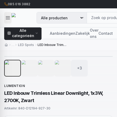
085 016 3882
Over
Alle
Aanbiedingen
Zakelijk
Contact
categorieën
ons
…
LED Spots
LED Inbouw Trimless Linear Downlight, 1x3W, 2700K, Zwart
1
/
7
+3
LUMENTION
LED Inbouw Trimless Linear Downlight, 1x3W,
2700K, Zwart
Artikelnr:
840-D12194-927-30