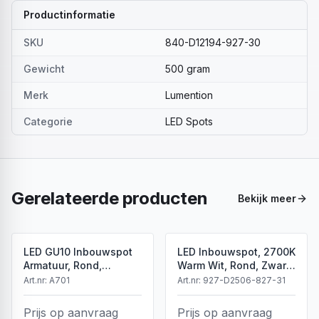
Productinformatie
SKU
840-D12194-927-30
Gewicht
500 gram
Merk
Lumention
Categorie
LED Spots
Gerelateerde producten
Bekijk meer
LED GU10 Inbouwspot
LED Inbouwspot, 2700K
Armatuur, Rond,
Warm Wit, Rond, Zwart,
Kantelbaar, IP20, Wit
Dimbaar, IP44
Art.nr:
A701
Art.nr:
927-D2506-827-31
Prijs op aanvraag
Prijs op aanvraag