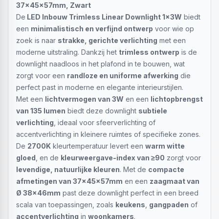
37x45x57mm, Zwart
De
LED Inbouw Trimless Linear Downlight 1x3W
biedt
een
minimalistisch en verfijnd ontwerp
voor wie op
zoek is naar
strakke, gerichte verlichting
met een
moderne uitstraling. Dankzij het
trimless ontwerp
is de
downlight naadloos in het plafond in te bouwen, wat
zorgt voor een
randloze en uniforme afwerking
die
perfect past in moderne en elegante interieurstijlen.
Met een
lichtvermogen van 3W
en een
lichtopbrengst
van 135 lumen
biedt deze downlight
subtiele
verlichting
, ideaal voor sfeerverlichting of
accentverlichting in kleinere ruimtes of specifieke zones.
De
2700K
kleurtemperatuur levert een
warm witte
gloed
, en de
kleurweergave-index van ≥90
zorgt voor
levendige, natuurlijke kleuren
. Met de
compacte
afmetingen van 37x45x57mm
en een
zaagmaat van
Ø 38x46mm
past deze downlight perfect in een breed
scala van toepassingen, zoals
keukens
,
gangpaden
of
accentverlichting
in
woonkamers
.