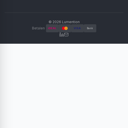
©
2026
Lumention
Betalen
iDEAL
VISA
Bank