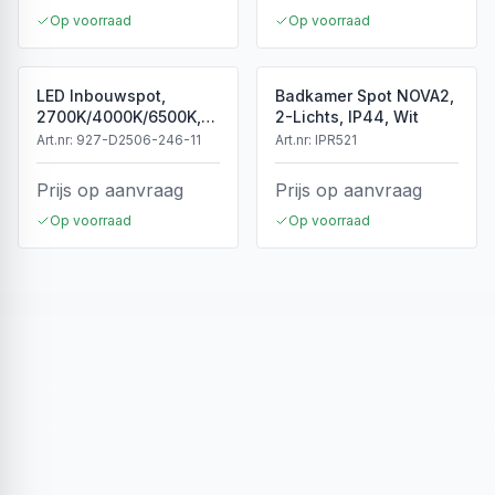
Op voorraad
Op voorraad
LED Inbouwspot,
Badkamer Spot NOVA2,
2700K/4000K/6500K,
2-Lichts, IP44, Wit
Dimbaar, Wit, IP44
Art.nr:
927-D2506-246-11
Art.nr:
IPR521
Prijs op aanvraag
Prijs op aanvraag
Op voorraad
Op voorraad