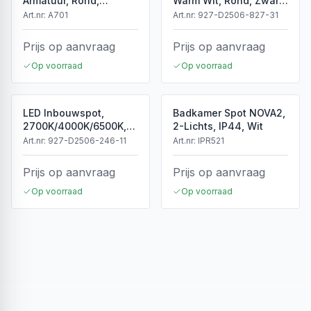
Armatuur, Rond,
Warm Wit, Rond, Zwart,
Kantelbaar, IP20, Wit
Dimbaar, IP44
Art.nr:
A701
Art.nr:
927-D2506-827-31
Prijs op aanvraag
Prijs op aanvraag
Op voorraad
Op voorraad
LED Inbouwspot,
Badkamer Spot NOVA2,
2700K/4000K/6500K,
2-Lichts, IP44, Wit
Dimbaar, Wit, IP44
Art.nr:
927-D2506-246-11
Art.nr:
IPR521
Prijs op aanvraag
Prijs op aanvraag
Op voorraad
Op voorraad