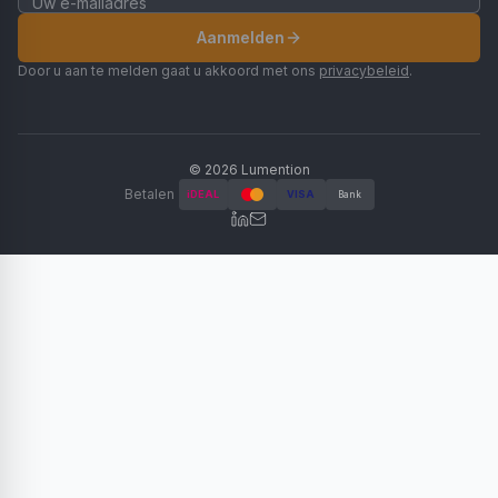
Aanmelden
Door u aan te melden gaat u akkoord met ons
privacybeleid
.
©
2026
Lumention
Betalen
iDEAL
VISA
Bank