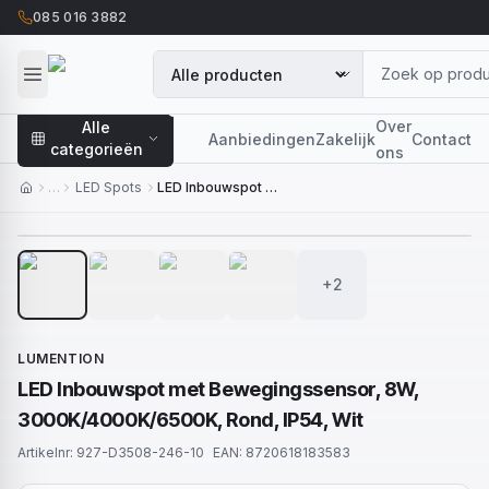
085 016 3882
Over
Alle
Aanbiedingen
Zakelijk
Contact
categorieën
ons
…
LED Spots
LED Inbouwspot met Bewegingssensor, 8W, 3000K/4000K/6500K, Rond, IP54, Wit
1
/
6
+2
LUMENTION
LED Inbouwspot met Bewegingssensor, 8W,
3000K/4000K/6500K, Rond, IP54, Wit
Artikelnr:
927-D3508-246-10
EAN:
8720618183583