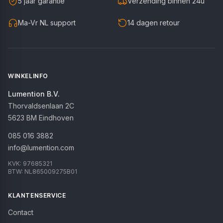
5 jaar garantie
Verzending binnen 24u
Ma-Vr NL support
14 dagen retour
WINKELINFO
Lumention B.V.
Thorvaldsenlaan 2C
5623 BM
Eindhoven
085 016 3882
info@lumention.com
KVK:
97685321
BTW:
NL865009275B01
KLANTENSERVICE
Contact