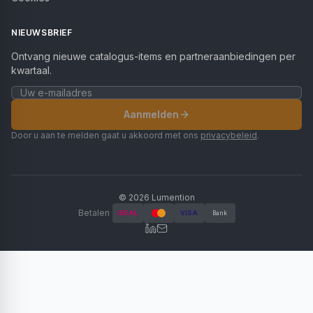
NIEUWSBRIEF
Ontvang nieuwe catalogus-items en partneraanbiedingen per
kwartaal.
Aanmelden
Door u aan te melden gaat u akkoord met ons
privacybeleid
.
©
2026
Lumention
Betalen
iDEAL
VISA
Bank