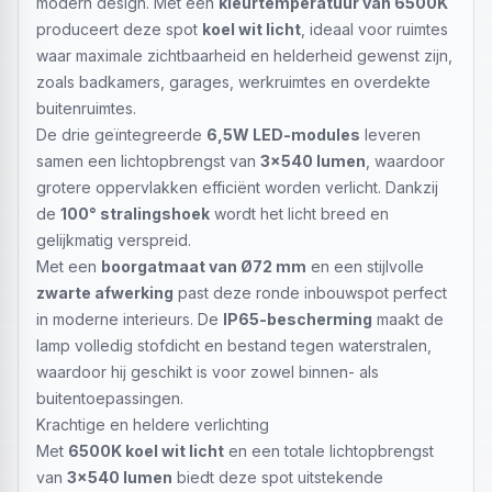
modern design. Met een
kleurtemperatuur van 6500K
produceert deze spot
koel wit licht
, ideaal voor ruimtes
waar maximale zichtbaarheid en helderheid gewenst zijn,
zoals badkamers, garages, werkruimtes en overdekte
buitenruimtes.
De drie geïntegreerde
6,5W LED-modules
leveren
samen een lichtopbrengst van
3x540 lumen
, waardoor
grotere oppervlakken efficiënt worden verlicht. Dankzij
de
100° stralingshoek
wordt het licht breed en
gelijkmatig verspreid.
Met een
boorgatmaat van Ø72 mm
en een stijlvolle
zwarte afwerking
past deze ronde inbouwspot perfect
in moderne interieurs. De
IP65-bescherming
maakt de
lamp volledig stofdicht en bestand tegen waterstralen,
waardoor hij geschikt is voor zowel binnen- als
buitentoepassingen.
Krachtige en heldere verlichting
Met
6500K koel wit licht
en een totale lichtopbrengst
van
3x540 lumen
biedt deze spot uitstekende