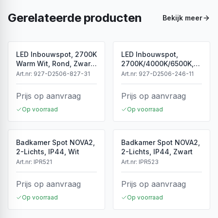
Gerelateerde producten
Bekijk meer
LED Inbouwspot, 2700K
LED Inbouwspot,
Warm Wit, Rond, Zwart,
2700K/4000K/6500K,
Dimbaar, IP44
Dimbaar, Wit, IP44
Art.nr:
927-D2506-827-31
Art.nr:
927-D2506-246-11
Prijs op aanvraag
Prijs op aanvraag
Op voorraad
Op voorraad
Badkamer Spot NOVA2,
Badkamer Spot NOVA2,
2-Lichts, IP44, Wit
2-Lichts, IP44, Zwart
Art.nr:
IPR521
Art.nr:
IPR523
Prijs op aanvraag
Prijs op aanvraag
Op voorraad
Op voorraad