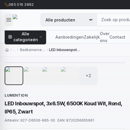
085 016 3882
Over
Alle
Aanbiedingen
Zakelijk
Contact
categorieën
ons
…
Badkamerverlichting
LED Inbouwspot, 3x6.5W, 6500K Koud Wit, Rond, IP65, Zwart
1
/
6
+2
LUMENTION
LED Inbouwspot, 3x6.5W, 6500K Koud Wit, Rond,
IP65, Zwart
Artikelnr:
927-D6506-865-30
EAN:
8720256655961