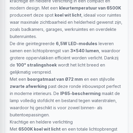
krachtige en heldere verlichting in een compact en
modern design. Met een
kleurtemperatuur van 6500K
produceert deze spot
koel wit licht
, ideaal voor ruimtes
waar maximale zichtbaarheid en helderheid gewenst zijn,
zoals badkamers, garages, werkruimtes en overdekte
buitenruimtes.
De drie geïntegreerde
6,5W LED-modules
leveren
samen een lichtopbrengst van
3x540 lumen
, waardoor
grotere oppervlakken efficiënt worden verlicht. Dankzij
de
100° stralingshoek
wordt het licht breed en
gelijkmatig verspreid.
Met een
boorgatmaat van Ø72 mm
en een stijlvolle
zwarte afwerking
past deze ronde inbouwspot perfect
in moderne interieurs. De
IP65-bescherming
maakt de
lamp volledig stofdicht en bestand tegen waterstralen,
waardoor hij geschikt is voor zowel binnen- als
buitentoepassingen.
Krachtige en heldere verlichting
Met
6500K koel wit licht
en een totale lichtopbrengst