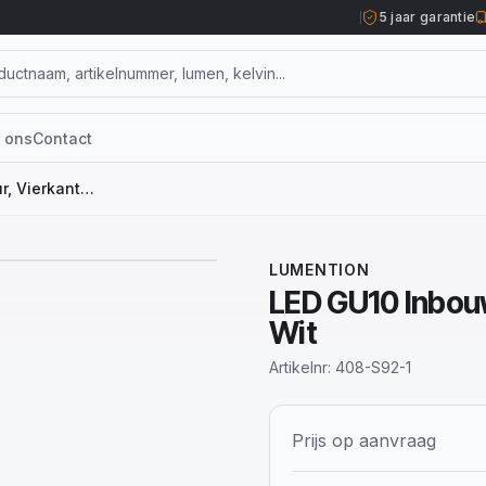
5 jaar garantie
 ons
Contact
LED GU10 Inbouwspot Armatuur, Vierkant, IP20, Wit
LUMENTION
LED GU10 Inbouw
Wit
Artikelnr:
408-S92-1
Prijs op aanvraag