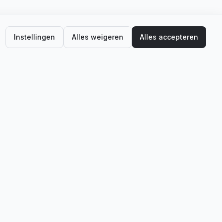
Instellingen
Alles weigeren
Alles accepteren
14 dagen retour
NIEUWSBRIEF