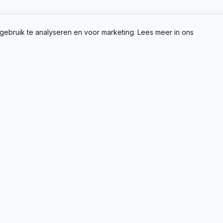
gebruik te analyseren en voor marketing. Lees meer in ons
ing binnen 24u
Ma-Vr NL support
RVICE
BEDRIJFSINFO