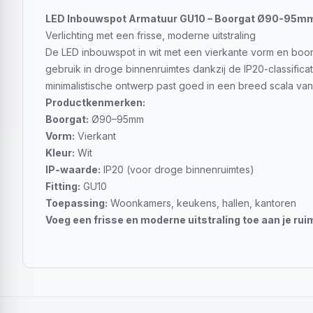
LED Inbouwspot Armatuur GU10 – Boorgat Ø90-95mm –
Verlichting met een frisse, moderne uitstraling
De LED inbouwspot in wit met een vierkante vorm en boorga
gebruik in droge binnenruimtes dankzij de IP20-classific
minimalistische ontwerp past goed in een breed scala van 
Productkenmerken:
Boorgat:
Ø90–95mm
Vorm:
Vierkant
Kleur:
Wit
IP-waarde:
IP20 (voor droge binnenruimtes)
Fitting:
GU10
Toepassing:
Woonkamers, keukens, hallen, kantoren
Voeg een frisse en moderne uitstraling toe aan je ru