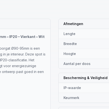
Afmetingen
Lengte
 – IP20 – Vierkant – Wit
Breedte
 boorgat Ø90-95mm is een
Hoogte
 in je interieur. Deze spot is
P20-classificatie. Het
Aantal per doos
gt voor energiezuinige
he ontwerp past goed in een
Bescherming & Veiligheid
IP-waarde
Keurmerk