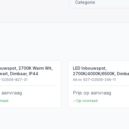
Categorie
ouwspot, 2700K Warm Wit,
LED Inbouwspot,
wart, Dimbaar, IP44
2700K/4000K/6500K, Dimbaa
IP44
7-D2506-827-31
Art.nr:
927-D2506-246-11
p aanvraag
Prijs op aanvraag
rraad
Op voorraad