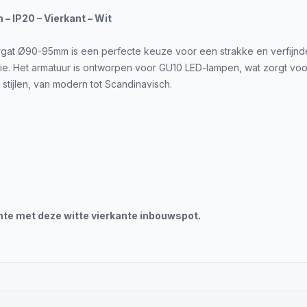
 IP20 – Vierkant – Wit
t Ø90-95mm is een perfecte keuze voor een strakke en verfijnde uit
atie. Het armatuur is ontworpen voor GU10 LED-lampen, wat zorgt voo
stijlen, van modern tot Scandinavisch.
imte met deze witte vierkante inbouwspot.