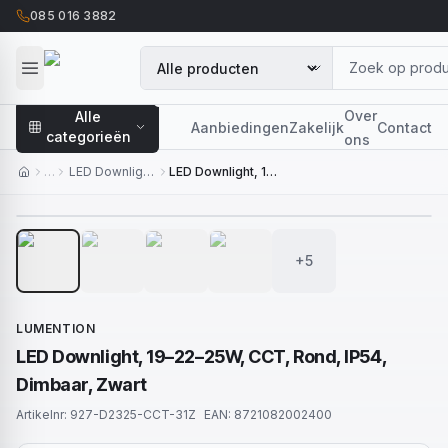
085 016 3882
Over
Alle
Aanbiedingen
Zakelijk
Contact
categorieën
ons
…
LED Downlights
LED Downlight, 19–22–25W, CCT, Rond, IP54, Dimbaar, Zwart
1
/
9
+5
LUMENTION
LED Downlight, 19–22–25W, CCT, Rond, IP54,
Dimbaar, Zwart
Artikelnr:
927-D2325-CCT-31Z
EAN:
8721082002400