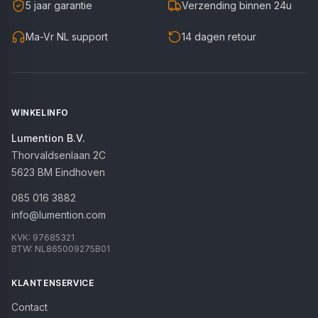
5 jaar garantie
Verzending binnen 24u
Ma-Vr NL support
14 dagen retour
WINKELINFO
Lumention B.V.
Thorvaldsenlaan 2C
5623 BM
Eindhoven
085 016 3882
info@lumention.com
KVK:
97685321
BTW:
NL865009275B01
KLANTENSERVICE
Contact