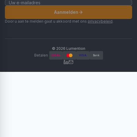
Aanmelden
Door u aan te melden gaat u akkoord met ons
privacybeleid
.
©
2026
Lumention
Betalen
iDEAL
VISA
Bank