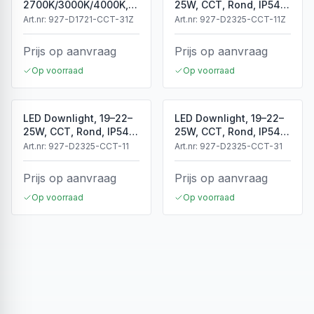
2700K/3000K/4000K,
25W, CCT, Rond, IP54,
Dimbaar, Ø150mm,
Dimbaar, Wit
Art.nr:
927-D1721-CCT-31Z
Art.nr:
927-D2325-CCT-11Z
Zwart
Prijs op aanvraag
Prijs op aanvraag
Op voorraad
Op voorraad
LED Downlight, 19–22–
LED Downlight, 19–22–
25W, CCT, Rond, IP54,
25W, CCT, Rond, IP54,
Dimbaar, Wit
Dimbaar, Zwart
Art.nr:
927-D2325-CCT-11
Art.nr:
927-D2325-CCT-31
Prijs op aanvraag
Prijs op aanvraag
Op voorraad
Op voorraad