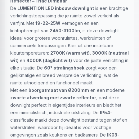
Reflector – Triac Dimbaar
De
LUMENTION LED inbouw downlight
is een krachtige
verlichtingstoepassing die je ruimte zowel verlicht als
verfijnt. Met
19-22-25W
vermogen en een
lichtopbrengst van
2450-3100lm
, is deze downlight
ideaal voor grotere woonruimtes, werkruimten of
commerciële toepassingen. Kies uit drie instelbare
kleurtemperaturen:
2700K (warm wit)
,
3000K (neutraal
wit)
en
4000K (daglicht wit)
voor de juiste verlichting in
elke situatie. De
60° stralingshoek
zorgt voor een
gelijkmatige en breed verspreide verlichting, wat de
ruimte uitnodigend en functioneel maakt.
Met een
boorgatmaat van Ø200mm
en een moderne
zwarte afwerking met zwarte reflector
, past deze
downlight perfect in eigentijdse interieurs en biedt het
een minimalistisch, industriële uitstraling. De
IP54
-
classificatie maakt deze downlight bestand tegen stof en
waterstralen, waardoor hij ideaal is voor vochtige
omgevingen zoals keukens en badkamers. De
IK03
-