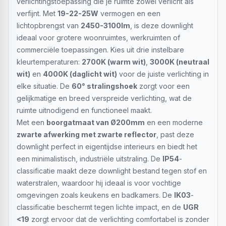
verlichtingstoepassing die je ruimte zowel verlicht als
verfijnt. Met
19-22-25W
vermogen en een
lichtopbrengst van
2450-3100lm
, is deze downlight
ideaal voor grotere woonruimtes, werkruimten of
commerciële toepassingen. Kies uit drie instelbare
kleurtemperaturen:
2700K (warm wit)
,
3000K (neutraal
wit)
en
4000K (daglicht wit)
voor de juiste verlichting in
elke situatie. De
60° stralingshoek
zorgt voor een
gelijkmatige en breed verspreide verlichting, wat de
ruimte uitnodigend en functioneel maakt.
Met een
boorgatmaat van Ø200mm
en een moderne
zwarte afwerking met zwarte reflector
, past deze
downlight perfect in eigentijdse interieurs en biedt het
een minimalistisch, industriële uitstraling. De
IP54
-
classificatie maakt deze downlight bestand tegen stof en
waterstralen, waardoor hij ideaal is voor vochtige
omgevingen zoals keukens en badkamers. De
IK03
-
classificatie beschermt tegen lichte impact, en de
UGR
<19
zorgt ervoor dat de verlichting comfortabel is zonder