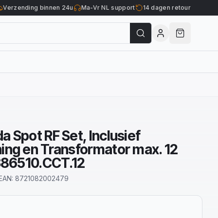
Verzending binnen 24u
Ma-Vr NL support
14 dagen retour
 Spot RF Set, Inclusief
ing en Transformator max. 12
.386510.CCT.12
EAN:
8721082002479