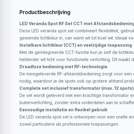
Productbeschrijving
LED Veranda Spot RF Set CCT met Afstandsbediening 
Deze LED veranda spot set combineert flexibiliteit, gebr
gewenste lichtkleur in, van warm wit tot koel wit. Ideaal 
Instelbare lichtkleur (CCT) en veelzijdige toepassing
Met de geïntegreerde CCT-functie kun je zelf de lichtkleu
helderder wit licht voor functionele verlichting. Dit maak
Draadloze bediening met RF-technologie
De meegeleverde RF-afstandsbediening zorgt voor een een
nodig, waardoor je de spots ook op grotere afstand pro
Complete set inclusief transformator (max. 12 spots)
De set wordt geleverd met een krachtige transformator en
buitenverlichting, zonder extra onderdelen aan te schaffe
Eenvoudige installatie en flexibel gebruik
De LED veranda spot set is ontworpen voor een snelle en
zowel particuliere als professionele toepassingen.