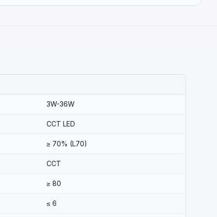
3W-36W
CCT LED
≥ 70% (L70)
CCT
≥ 80
≤ 6