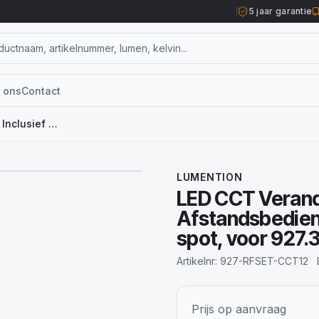
5 jaar garantie
 ons
Contact
LED CCT Veranda Spot RF Set, Inclusief Afstandsbediening en Transformator max. 12 spot, voor 927.386510.CCT.12
1
/
4
LUMENTION
LED CCT Veranda
Afstandsbedien
spot, voor 927
Artikelnr:
927-RFSET-CCT12
Prijs op aanvraag