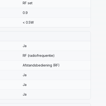
RF set
0.9
< 0.5W
Ja
RF (radiofrequentie)
Afstandsbediening (RF)
Ja
Ja
Ja