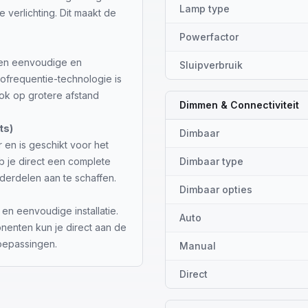
Lamp type
le verlichting. Dit maakt de
.
Powerfactor
een eenvoudige en
Sluipverbruik
iofrequentie-technologie is
ook op grotere afstand
Dimmen & Connectiviteit
ts)
Dimbaar
 en is geschikt voor het
b je direct een complete
Dimbaar type
nderdelen aan te schaffen.
Dimbaar opties
en eenvoudige installatie.
Auto
enten kun je direct aan de
toepassingen.
Manual
Direct