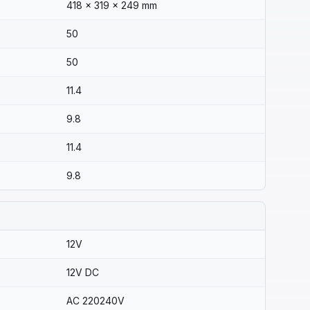
418 x 319 x 249 mm
50
50
11.4
9.8
11.4
9.8
12V
12V DC
AC 220240V