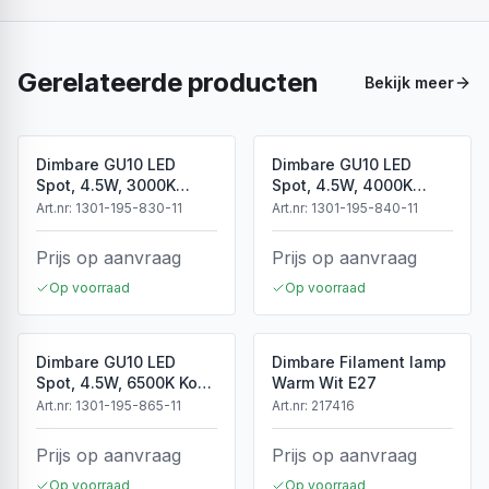
Gerelateerde producten
Bekijk meer
Dimbare GU10 LED
Dimbare GU10 LED
Spot, 4.5W, 3000K
Spot, 4.5W, 4000K
Warm Wit, IP20
Neutraal Wit, IP20
Art.nr:
1301-195-830-11
Art.nr:
1301-195-840-11
Prijs op aanvraag
Prijs op aanvraag
Op voorraad
Op voorraad
Dimbare GU10 LED
Dimbare Filament lamp
Spot, 4.5W, 6500K Koud
Warm Wit E27
Wit, IP20
Art.nr:
1301-195-865-11
Art.nr:
217416
Prijs op aanvraag
Prijs op aanvraag
Op voorraad
Op voorraad