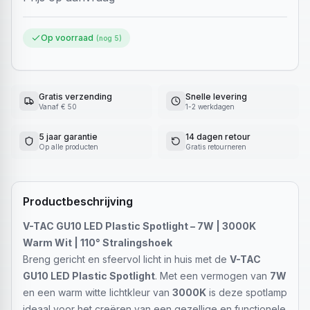
Op voorraad
(nog
5
)
Gratis verzending
Snelle levering
Vanaf € 50
1-2 werkdagen
5 jaar garantie
14 dagen retour
Op alle producten
Gratis retourneren
Productbeschrijving
V-TAC GU10 LED Plastic Spotlight – 7W | 3000K
Warm Wit | 110° Stralingshoek
Breng gericht en sfeervol licht in huis met de
V-TAC
GU10 LED Plastic Spotlight
. Met een vermogen van
7W
en een warm witte lichtkleur van
3000K
is deze spotlamp
ideaal voor het creëren van een gezellige en functionele