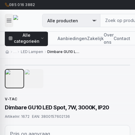
085 016 3882
Over
Alle
Aanbiedingen
Zakelijk
Contact
categorieën
ons
…
LED Lampen
Dimbare GU10 LED Spot, 7W, 3000K, IP20
1
/
2
V-TAC
Dimbare GU10 LED Spot, 7W, 3000K, IP20
Artikelnr:
1672
EAN:
3800157602136
Prijs op aanvraag