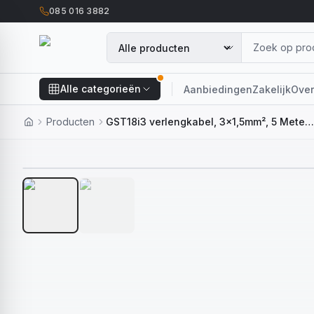
085 016 3882
Alle categorieën
Aanbiedingen
Zakelijk
Over
Producten
GST18i3 verlengkabel, 3x1,5mm², 5 Meter, GST Male naar GST Female