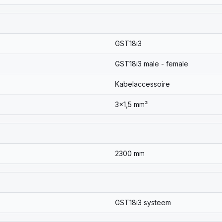
GST18i3
GST18i3 male - female
Kabelaccessoire
3x1,5 mm²
2300 mm
GST18i3 systeem