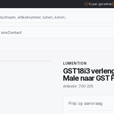
5 jaar garantie
 ons
Contact
1
/
2
LUMENTION
GST18i3 verlen
Male naar GST 
Artikelnr:
700-205
Prijs op aanvraag