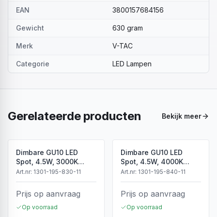
EAN
3800157684156
Gewicht
630 gram
Merk
V-TAC
Categorie
LED Lampen
Gerelateerde producten
Bekijk meer
Dimbare GU10 LED
Dimbare GU10 LED
Spot, 4.5W, 3000K
Spot, 4.5W, 4000K
Warm Wit, IP20
Neutraal Wit, IP20
Art.nr:
1301-195-830-11
Art.nr:
1301-195-840-11
Prijs op aanvraag
Prijs op aanvraag
Op voorraad
Op voorraad