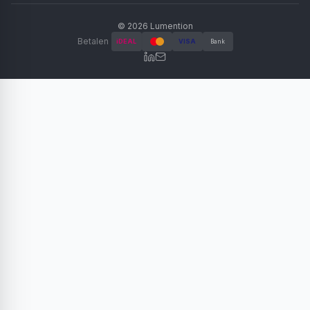
©
2026
Lumention
Betalen
iDEAL
VISA
Bank