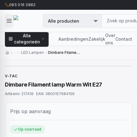
085 016 3882
Over
Alle
Aanbiedingen
Zakelijk
Contact
categorieën
ons
…
LED Lampen
Dimbare Filament lamp Warm Wit E27
V-TAC
Dimbare Filament lamp Warm Wit E27
Artikelnr:
217416
EAN:
3800157684156
Prijs op aanvraag
Op voorraad