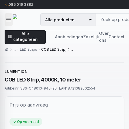
085 016 3882
Over
Alle
Aanbiedingen
Zakelijk
Contact
categorieën
ons
…
LED Strips
COB LED Strip, 4000K, 10 meter
LUMENTION
COB LED Strip, 4000K, 10 meter
Artikelnr:
386-C48010-940-20
EAN:
8721082002554
Prijs op aanvraag
Op voorraad