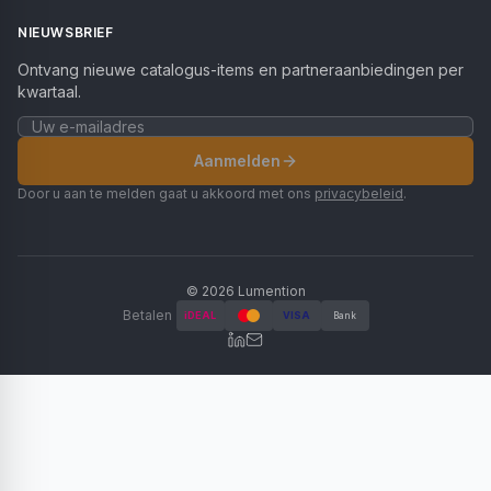
NIEUWSBRIEF
Ontvang nieuwe catalogus-items en partneraanbiedingen per
kwartaal.
Aanmelden
Door u aan te melden gaat u akkoord met ons
privacybeleid
.
©
2026
Lumention
Betalen
iDEAL
VISA
Bank