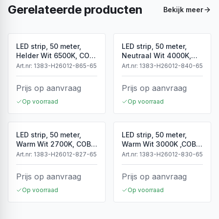
Gerelateerde producten
Bekijk meer
LED strip, 50 meter,
LED strip, 50 meter,
Helder Wit 6500K, COB,
Neutraal Wit 4000K,
High Voltage, 220V,
COB, High Voltage,
Art.nr:
1383-H26012-865-65
Art.nr:
1383-H26012-840-65
IP65
220V, IP65
Prijs op aanvraag
Prijs op aanvraag
Op voorraad
Op voorraad
LED strip, 50 meter,
LED strip, 50 meter,
Warm Wit 2700K, COB,
Warm Wit 3000K ,COB,
High Voltage, 50 meter,
High Voltage, 220V,
Art.nr:
1383-H26012-827-65
Art.nr:
1383-H26012-830-65
220V, IP65
IP65
Prijs op aanvraag
Prijs op aanvraag
Op voorraad
Op voorraad