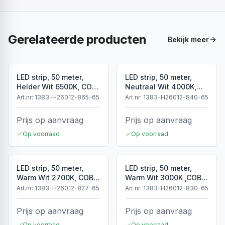
Gerelateerde producten
Bekijk meer
LED strip, 50 meter,
LED strip, 50 meter,
Helder Wit 6500K, COB,
Neutraal Wit 4000K,
High Voltage, 220V,
COB, High Voltage,
Art.nr:
1383-H26012-865-65
Art.nr:
1383-H26012-840-65
IP65
220V, IP65
Prijs op aanvraag
Prijs op aanvraag
Op voorraad
Op voorraad
LED strip, 50 meter,
LED strip, 50 meter,
Warm Wit 2700K, COB,
Warm Wit 3000K ,COB,
High Voltage, 50 meter,
High Voltage, 220V,
Art.nr:
1383-H26012-827-65
Art.nr:
1383-H26012-830-65
220V, IP65
IP65
Prijs op aanvraag
Prijs op aanvraag
Op voorraad
Op voorraad