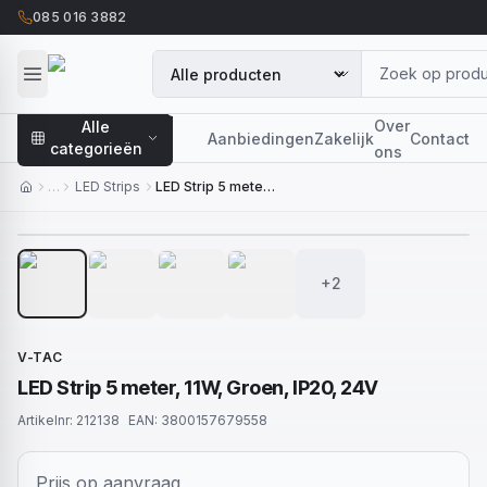
085 016 3882
Over
Alle
Aanbiedingen
Zakelijk
Contact
categorieën
ons
…
LED Strips
LED Strip 5 meter, 11W, Groen, IP20, 24V
1
/
6
+2
V-TAC
LED Strip 5 meter, 11W, Groen, IP20, 24V
Artikelnr:
212138
EAN:
3800157679558
Prijs op aanvraag