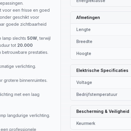
Energieklasse
toepassingen.
t voor een frisse en goed
zonder geschikt voor
Afmetingen
ar goede zichtbaarheid
Lengte
e lamp slechts
50W
, terwijl
Breedte
sduur tot
20.000
n betrouwbare prestaties.
Hoogte
matige verlichting.
Elektrische Specificaties
r grotere binnenruimtes.
Voltage
lichting met een laag
Bedrijfstemperatuur
Bescherming & Veiligheid
mp langdurige verlichting.
Keurmerk
een professionele