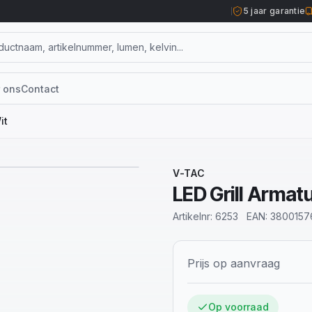
5 jaar garantie
 ons
Contact
it
V-TAC
LED Grill Armat
Artikelnr:
6253
EAN:
3800157
Prijs op aanvraag
Op voorraad