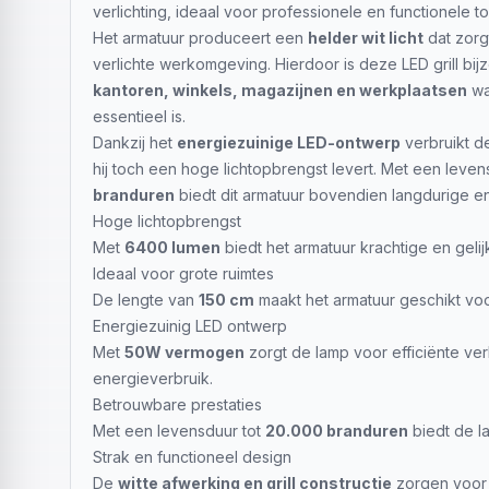
verlichting, ideaal voor professionele en functionele 
Het armatuur produceert een
helder wit licht
dat zorg
verlichte werkomgeving. Hierdoor is deze LED grill bij
kantoren, winkels, magazijnen en werkplaatsen
wa
essentieel is.
Dankzij het
energiezuinige LED-ontwerp
verbruikt d
hij toch een hoge lichtopbrengst levert. Met een leven
branduren
biedt dit armatuur bovendien langdurige e
Hoge lichtopbrengst
Met
6400 lumen
biedt het armatuur krachtige en gelijk
Ideaal voor grote ruimtes
De lengte van
150 cm
maakt het armatuur geschikt voo
Energiezuinig LED ontwerp
Met
50W vermogen
zorgt de lamp voor efficiënte ver
energieverbruik.
Betrouwbare prestaties
Met een levensduur tot
20.000 branduren
biedt de la
Strak en functioneel design
De
witte afwerking en grill constructie
zorgen voor 