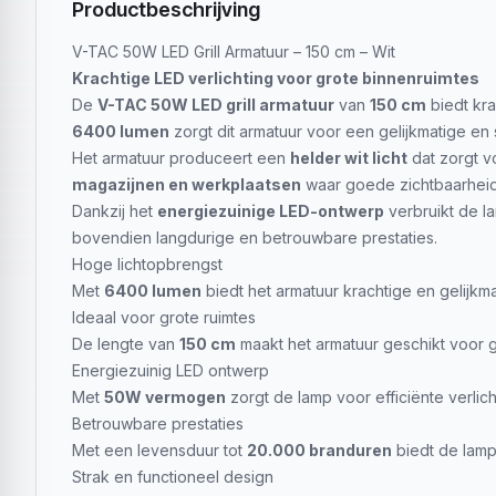
Productbeschrijving
V-TAC 50W LED Grill Armatuur – 150 cm – Wit
Krachtige LED verlichting voor grote binnenruimtes
De
V-TAC 50W LED grill armatuur
van
150 cm
biedt kra
6400 lumen
zorgt dit armatuur voor een gelijkmatige en 
Het armatuur produceert een
helder wit licht
dat zorgt v
magazijnen en werkplaatsen
waar goede zichtbaarheid 
Dankzij het
energiezuinige LED-ontwerp
verbruikt de l
bovendien langdurige en betrouwbare prestaties.
Hoge lichtopbrengst
Met
6400 lumen
biedt het armatuur krachtige en gelijkmat
Ideaal voor grote ruimtes
De lengte van
150 cm
maakt het armatuur geschikt voor g
Energiezuinig LED ontwerp
Met
50W vermogen
zorgt de lamp voor efficiënte verlic
Betrouwbare prestaties
Met een levensduur tot
20.000 branduren
biedt de lamp 
Strak en functioneel design