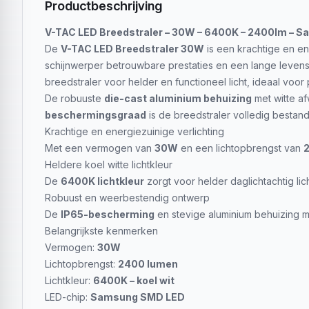
Productbeschrijving
V-TAC LED Breedstraler – 30W – 6400K – 2400lm – Sa
De
V-TAC LED Breedstraler 30W
is een krachtige en en
schijnwerper betrouwbare prestaties en een lange leven
breedstraler voor helder en functioneel licht, ideaal voor 
De robuuste
die-cast aluminium behuizing
met witte af
beschermingsgraad
is de breedstraler volledig bestan
Krachtige en energiezuinige verlichting
Met een vermogen van
30W
en een lichtopbrengst van
Heldere koel witte lichtkleur
De
6400K lichtkleur
zorgt voor helder daglichtachtig lich
Robuust en weerbestendig ontwerp
De
IP65-bescherming
en stevige aluminium behuizing m
Belangrijkste kenmerken
Vermogen:
30W
Lichtopbrengst:
2400 lumen
Lichtkleur:
6400K – koel wit
LED-chip:
Samsung SMD LED