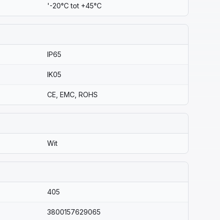
'-20°C tot +45°C
IP65
IK05
CE, EMC, ROHS
Wit
405
3800157629065