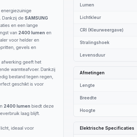
Lumen
 energiezuinige
Lichtkleur
. Dankzij de
SAMSUNG
aties en een lange
CRI (Kleurweergave)
engst van
2400 lumen
en
aler voor helder en
Stralingshoek
opritten, gevels en
Levensduur
 afwerking geeft het
kende warmteafvoer. Dankzij
Afmetingen
ledig bestand tegen regen,
fect geschikt is voor
Lengte
Breedte
an
2400 lumen
biedt deze
Hoogte
verbruik laag blijft.
licht, ideaal voor
Elektrische Specificaties