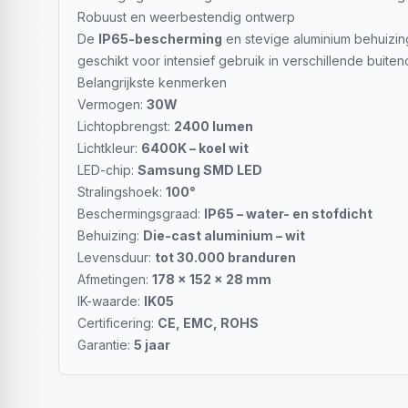
Robuust en weerbestendig ontwerp
De
IP65-bescherming
en stevige aluminium behuizi
geschikt voor intensief gebruik in verschillende buit
Belangrijkste kenmerken
Vermogen:
30W
Lichtopbrengst:
2400 lumen
Lichtkleur:
6400K – koel wit
LED-chip:
Samsung SMD LED
Stralingshoek:
100°
Beschermingsgraad:
IP65 – water- en stofdicht
Behuizing:
Die-cast aluminium – wit
Levensduur:
tot 30.000 branduren
Afmetingen:
178 × 152 × 28 mm
IK-waarde:
IK05
Certificering:
CE, EMC, ROHS
Garantie:
5 jaar