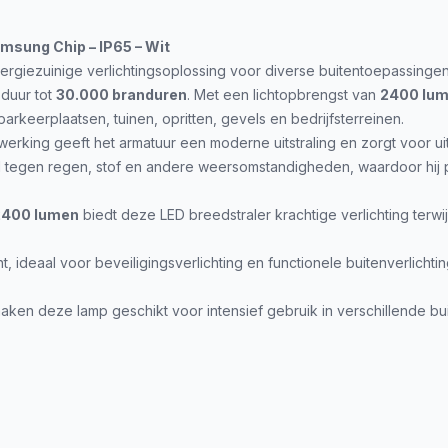
msung Chip – IP65 – Wit
ergiezuinige verlichtingsoplossing voor diverse buitentoepassinge
sduur tot
30.000 branduren
. Met een lichtopbrengst van
2400 lu
parkeerplaatsen, tuinen, opritten, gevels en bedrijfsterreinen.
werking geeft het armatuur een moderne uitstraling en zorgt voor 
d tegen regen, stof en andere weersomstandigheden, waardoor hij pe
2400 lumen
biedt deze LED breedstraler krachtige verlichting terwijl
t, ideaal voor beveiligingsverlichting en functionele buitenverlichtin
aken deze lamp geschikt voor intensief gebruik in verschillende b