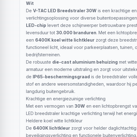
Wit
De
V-TAC LED Breedstraler 30W
is een krachtige en
verlichtingsoplossing voor diverse buitentoepassingen
LED-chip
levert deze schijnwerper betrouwbare prest
levensduur tot
30.000 branduren
. Met een lichtopbr
een
6400K koel witte lichtkleur
zorgt deze breedstr
functioneel licht, ideaal voor parkeerplaatsen, tuinen, 
bedrijfsterreinen.
De robuuste
die-cast aluminium behuizing
met witte
armatuur een moderne uitstraling en zorgt voor uitste
de
IP65-beschermingsgraad
is de breedstraler vol
stof en andere weersomstandigheden, waardoor hij per
langdurig buitengebruik.
Krachtige en energiezuinige verlichting
Met een vermogen van
30W
en een lichtopbrengst v
LED breedstraler krachtige verlichting terwijl het energie
Heldere koel witte lichtkleur
De
6400K lichtkleur
zorgt voor helder daglichtachtig 
beveiligingsverlichting en functionele buitenverlichting.