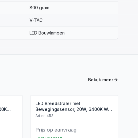
800 gram
V-TAC
LED Bouwlampen
Bekijk meer
LED Breedstraler met
00K
Bewegingssensor, 20W, 6400K Wit,
rt
1600lm, IP65, Zwart
Art.nr:
453
Prijs op aanvraag