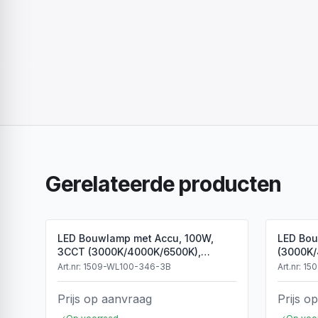
Gerelateerde producten
LED Bouwlamp met Accu, 100W,
LED Bou
3CCT (3000K/4000K/6500K),
(3000K/
Dimbaar, LiFePO4, Type-C
Art.nr:
1509-WL100-346-3B
Art.nr:
15
Prijs op aanvraag
Prijs o