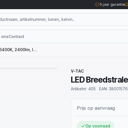
5 jaar garantie
 ons
Contact
LED Breedstraler, 30W, 6400K, 2400lm, IP65, Wit
1
/
8
V-TAC
LED Breedstrale
Artikelnr:
405
EAN:
3800157
Prijs op aanvraag
Op voorraad