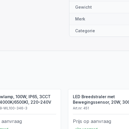
Gewicht
Merk
Categorie
wlamp, 100W, IP65, 3CCT
LED Breedstraler met
4000K/6500K), 220–240V
Bewegingssensor, 20W, 30
Warm Wit, 1600lm, IP65, Zwa
09-WL100-346-3
Art.nr:
451
p aanvraag
Prijs op aanvraag