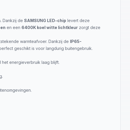
n. Dankzij de
SAMSUNG LED-chip
levert deze
men
en een
6400K koel witte lichtkleur
zorgt deze
uitstekende warmteafvoer. Dankzij de
IP65-
rfect geschikt is voor langdurig buitengebruik.
 het energieverbruik laag blijft.
g.
uitenomgevingen.