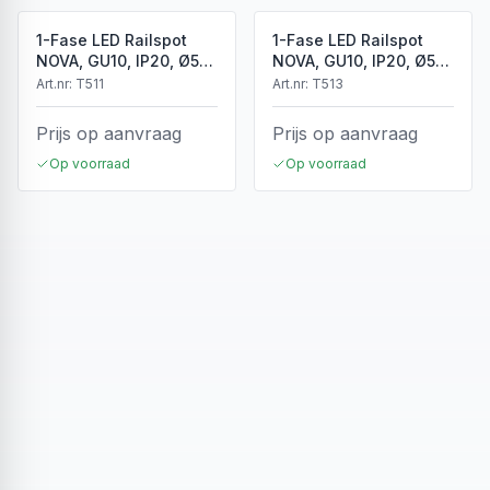
1-Fase LED Railspot
1-Fase LED Railspot
NOVA, GU10, IP20, Ø56
NOVA, GU10, IP20, Ø56
x 85 mm, Wit
x 85 mm, Zwart
Art.nr:
T511
Art.nr:
T513
Prijs op aanvraag
Prijs op aanvraag
Op voorraad
Op voorraad