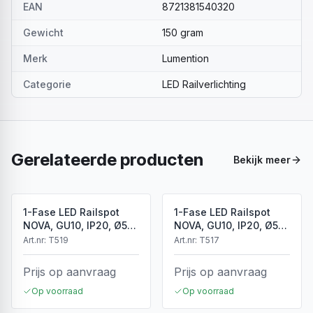
EAN
8721381540320
Gewicht
150 gram
Merk
Lumention
Categorie
LED Railverlichting
Gerelateerde producten
Bekijk meer
1-Fase LED Railspot
1-Fase LED Railspot
NOVA, GU10, IP20, Ø56
NOVA, GU10, IP20, Ø56
x 85 mm, Antiek Brons
x 85 mm, Brons
Art.nr:
T519
Art.nr:
T517
Prijs op aanvraag
Prijs op aanvraag
Op voorraad
Op voorraad