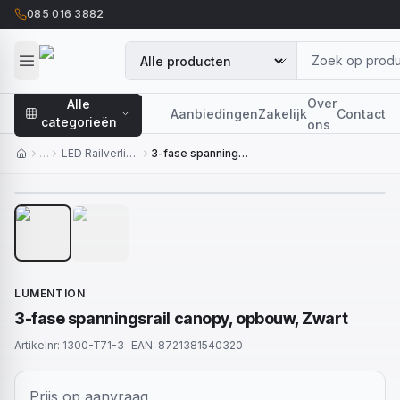
085 016 3882
Over
Alle
Aanbiedingen
Zakelijk
Contact
categorieën
ons
…
LED Railverlichting
3-fase spanningsrail canopy, opbouw, Zwart
1
/
2
LUMENTION
3-fase spanningsrail canopy, opbouw, Zwart
Artikelnr:
1300-T71-3
EAN:
8721381540320
Prijs op aanvraag