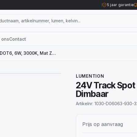
5 jaar garantie
 ons
Contact
24V Track Spot DOT6, 6W, 3000K, Mat Zwart, Dimbaar
LUMENTION
24V Track Spot
Dimbaar
Artikelnr:
1030-D06063-930-3
Prijs op aanvraag