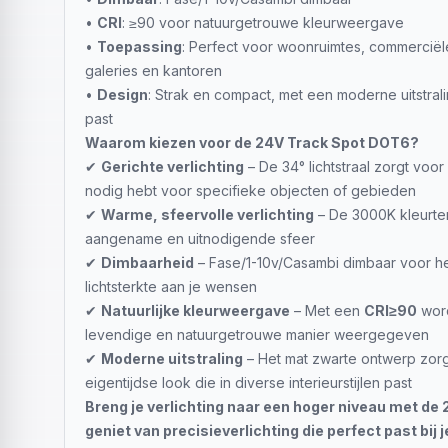
•
CRI
: ≥90 voor natuurgetrouwe kleurweergave
•
Toepassing
: Perfect voor woonruimtes, commerciële 
galeries en kantoren
•
Design
: Strak en compact, met een moderne uitstralin
past
Waarom kiezen voor de 24V Track Spot DOT6?
✔
Gerichte verlichting
– De 34° lichtstraal zorgt voor
nodig hebt voor specifieke objecten of gebieden
✔
Warme, sfeervolle verlichting
– De 3000K kleurte
aangename en uitnodigende sfeer
✔
Dimbaarheid
– Fase/1-10v/Casambi dimbaar voor h
lichtsterkte aan je wensen
✔
Natuurlijke kleurweergave
– Met een
CRI≥90
word
levendige en natuurgetrouwe manier weergegeven
✔
Moderne uitstraling
– Het mat zwarte ontwerp zorg
eigentijdse look die in diverse interieurstijlen past
Breng je verlichting naar een hoger niveau met de
geniet van precisieverlichting die perfect past bij j