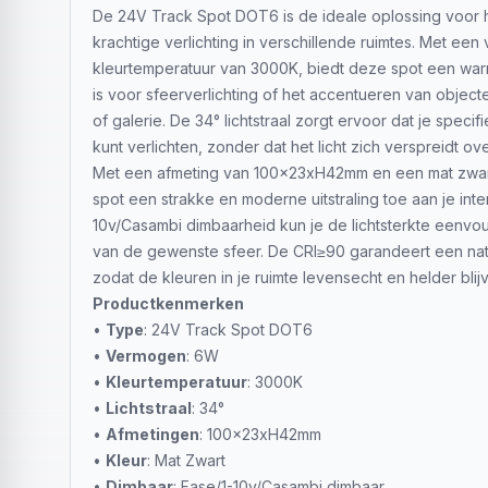
De 24V Track Spot DOT6 is de ideale oplossing voor 
krachtige verlichting in verschillende ruimtes. Met e
kleurtemperatuur van 3000K, biedt deze spot een warmw
is voor sfeerverlichting of het accentueren van object
of galerie. De 34° lichtstraal zorgt ervoor dat je spec
kunt verlichten, zonder dat het licht zich verspreidt ov
Met een afmeting van 100x23xH42mm en een mat zwar
spot een strakke en moderne uitstraling toe aan je inte
10v/Casambi dimbaarheid kun je de lichtsterkte eenvou
van de gewenste sfeer. De CRI≥90 garandeert een nat
zodat de kleuren in je ruimte levensecht en helder blij
Productkenmerken
•
Type
: 24V Track Spot DOT6
•
Vermogen
: 6W
•
Kleurtemperatuur
: 3000K
•
Lichtstraal
: 34°
•
Afmetingen
: 100x23xH42mm
•
Kleur
: Mat Zwart
•
Dimbaar
: Fase/1-10v/Casambi dimbaar