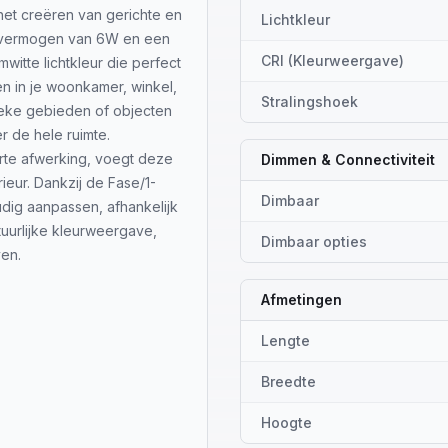
het creëren van gerichte en
Lichtkleur
en vermogen van 6W en een
CRI (Kleurweergave)
itte lichtkleur die perfect
en in je woonkamer, winkel,
Stralingshoek
ifieke gebieden of objecten
er de hele ruimte.
te afwerking, voegt deze
Dimmen & Connectiviteit
rieur. Dankzij de Fase/1-
Dimbaar
dig aanpassen, afhankelijk
uurlijke kleurweergave,
Dimbaar opties
ven.
Afmetingen
Lengte
Breedte
Hoogte