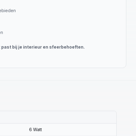
gebieden
en
past bij je interieur en sfeerbehoeften.
6 Watt