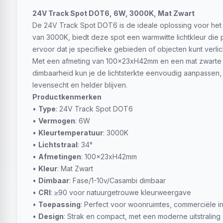
24V Track Spot DOT6, 6W, 3000K, Mat Zwart
De 24V Track Spot DOT6 is de ideale oplossing voor het 
van 3000K, biedt deze spot een warmwitte lichtkleur die pe
ervoor dat je specifieke gebieden of objecten kunt verlich
Met een afmeting van 100x23xH42mm en een mat zwarte afw
dimbaarheid kun je de lichtsterkte eenvoudig aanpassen, 
levensecht en helder blijven.
Productkenmerken
•
Type
: 24V Track Spot DOT6
•
Vermogen
: 6W
•
Kleurtemperatuur
: 3000K
•
Lichtstraal
: 34°
•
Afmetingen
: 100x23xH42mm
•
Kleur
: Mat Zwart
•
Dimbaar
: Fase/1-10v/Casambi dimbaar
•
CRI
: ≥90 voor natuurgetrouwe kleurweergave
•
Toepassing
: Perfect voor woonruimtes, commerciële ins
•
Design
: Strak en compact, met een moderne uitstraling d