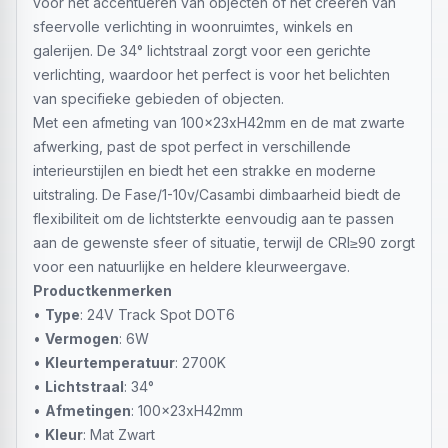
voor het accentueren van objecten of het creëren van
sfeervolle verlichting in woonruimtes, winkels en
galerijen. De 34° lichtstraal zorgt voor een gerichte
verlichting, waardoor het perfect is voor het belichten
van specifieke gebieden of objecten.
Met een afmeting van 100x23xH42mm en de mat zwarte
afwerking, past de spot perfect in verschillende
interieurstijlen en biedt het een strakke en moderne
uitstraling. De Fase/1-10v/Casambi dimbaarheid biedt de
flexibiliteit om de lichtsterkte eenvoudig aan te passen
aan de gewenste sfeer of situatie, terwijl de CRI≥90 zorgt
voor een natuurlijke en heldere kleurweergave.
Productkenmerken
•
Type
: 24V Track Spot DOT6
•
Vermogen
: 6W
•
Kleurtemperatuur
: 2700K
•
Lichtstraal
: 34°
•
Afmetingen
: 100x23xH42mm
•
Kleur
: Mat Zwart