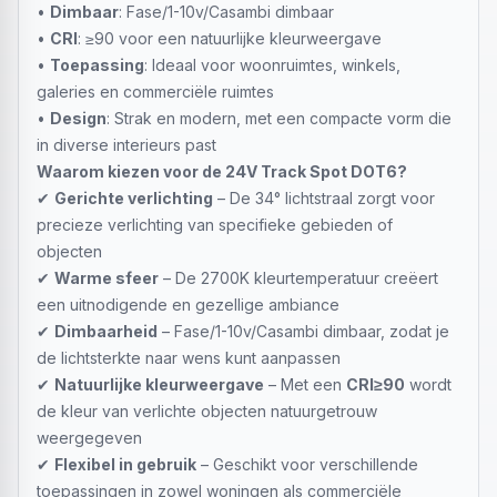
•
Dimbaar
: Fase/1-10v/Casambi dimbaar
•
CRI
: ≥90 voor een natuurlijke kleurweergave
•
Toepassing
: Ideaal voor woonruimtes, winkels,
galeries en commerciële ruimtes
•
Design
: Strak en modern, met een compacte vorm die
in diverse interieurs past
Waarom kiezen voor de 24V Track Spot DOT6?
✔
Gerichte verlichting
– De 34° lichtstraal zorgt voor
precieze verlichting van specifieke gebieden of
objecten
✔
Warme sfeer
– De 2700K kleurtemperatuur creëert
een uitnodigende en gezellige ambiance
✔
Dimbaarheid
– Fase/1-10v/Casambi dimbaar, zodat je
de lichtsterkte naar wens kunt aanpassen
✔
Natuurlijke kleurweergave
– Met een
CRI≥90
wordt
de kleur van verlichte objecten natuurgetrouw
weergegeven
✔
Flexibel in gebruik
– Geschikt voor verschillende
toepassingen in zowel woningen als commerciële