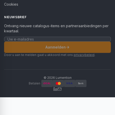
Cookies
NIEUWSBRIEF
Ontvang nieuwe catalogus-items en partneraanbiedingen per
kwartaal.
Aanmelden
Door u aan te melden gaat u akkoord met ons
privacybeleid
.
©
2026
Lumention
Betalen
iDEAL
VISA
Bank