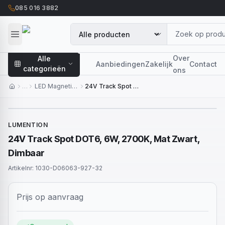
085 016 3882
Over
Alle
Aanbiedingen
Zakelijk
Contact
categorieën
ons
…
LED Magnetisch Systeem
24V Track Spot DOT6, 6W, 2700K, Mat Zwart, Dimbaar
LUMENTION
24V Track Spot DOT6, 6W, 2700K, Mat Zwart,
Dimbaar
Artikelnr:
1030-D06063-927-32
Prijs op aanvraag