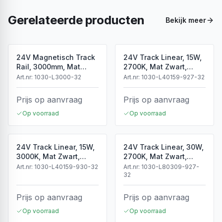
Gerelateerde producten
Bekijk meer
24V Magnetisch Track
24V Track Linear, 15W,
Rail, 3000mm, Mat
2700K, Mat Zwart,
Zwart
Dimbaar
Art.nr:
1030-L3000-32
Art.nr:
1030-L40159-927-32
Prijs op aanvraag
Prijs op aanvraag
Op voorraad
Op voorraad
24V Track Linear, 15W,
24V Track Linear, 30W,
3000K, Mat Zwart,
2700K, Mat Zwart,
Dimbaar
Dimbaar
Art.nr:
1030-L40159-930-32
Art.nr:
1030-L80309-927-
32
Prijs op aanvraag
Prijs op aanvraag
Op voorraad
Op voorraad