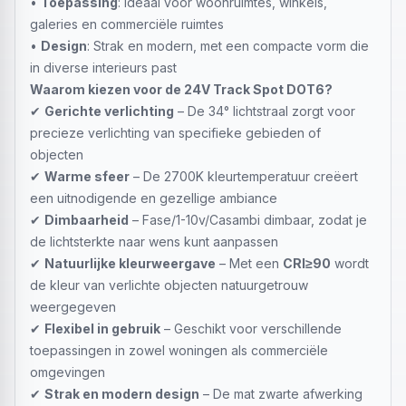
•
Toepassing
: Ideaal voor woonruimtes, winkels,
galeries en commerciële ruimtes
•
Design
: Strak en modern, met een compacte vorm die
in diverse interieurs past
Waarom kiezen voor de 24V Track Spot DOT6?
✔
Gerichte verlichting
– De 34° lichtstraal zorgt voor
precieze verlichting van specifieke gebieden of
objecten
✔
Warme sfeer
– De 2700K kleurtemperatuur creëert
een uitnodigende en gezellige ambiance
✔
Dimbaarheid
– Fase/1-10v/Casambi dimbaar, zodat je
de lichtsterkte naar wens kunt aanpassen
✔
Natuurlijke kleurweergave
– Met een
CRI≥90
wordt
de kleur van verlichte objecten natuurgetrouw
weergegeven
✔
Flexibel in gebruik
– Geschikt voor verschillende
toepassingen in zowel woningen als commerciële
omgevingen
✔
Strak en modern design
– De mat zwarte afwerking