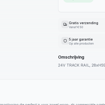
Gratis verzending
Vanaf € 50
5 jaar garantie
Op alle producten
Omschrijving
24V TRACK RAIL, 28xH59x
htingsoplossing die perfect is voor zowel woon- als commerciële r