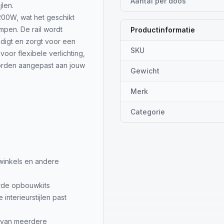
Aantal per doos
jlen.
200W, wat het geschikt
mpen. De rail wordt
Productinformatie
udigt en zorgt voor een
SKU
voor flexibele verlichting,
orden aangepast aan jouw
Gewicht
Merk
Categorie
 winkels en andere
erde opbouwkits
 interieurstijlen past
 van meerdere