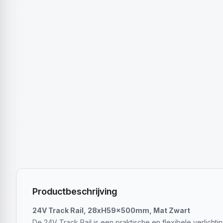
Productbeschrijving
24V Track Rail, 28xH59x500mm, Mat Zwart
De 24V Track Rail is een praktische en flexibele verlic