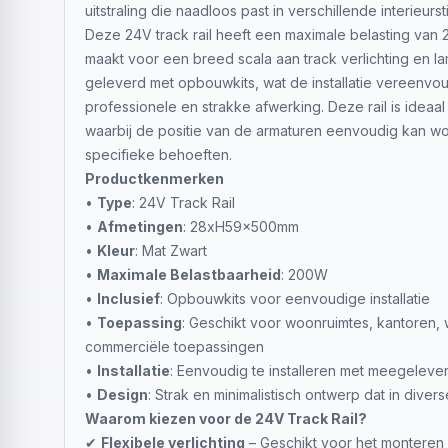
uitstraling die naadloos past in verschillende interieursti
Deze 24V track rail heeft een maximale belasting van 
maakt voor een breed scala aan track verlichting en la
geleverd met opbouwkits, wat de installatie vereenvo
professionele en strakke afwerking. Deze rail is ideaal 
waarbij de positie van de armaturen eenvoudig kan w
specifieke behoeften.
Productkenmerken
•
Type
: 24V Track Rail
•
Afmetingen
: 28xH59x500mm
•
Kleur
: Mat Zwart
•
Maximale Belastbaarheid
: 200W
•
Inclusief
: Opbouwkits voor eenvoudige installatie
•
Toepassing
: Geschikt voor woonruimtes, kantoren,
commerciële toepassingen
•
Installatie
: Eenvoudig te installeren met meegelev
•
Design
: Strak en minimalistisch ontwerp dat in diverse
Waarom kiezen voor de 24V Track Rail?
✔
Flexibele verlichting
– Geschikt voor het monteren