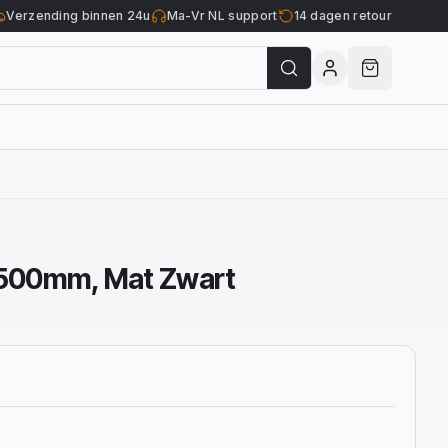
Verzending binnen 24u
Ma-Vr NL support
14 dagen retour
, 500mm, Mat Zwart