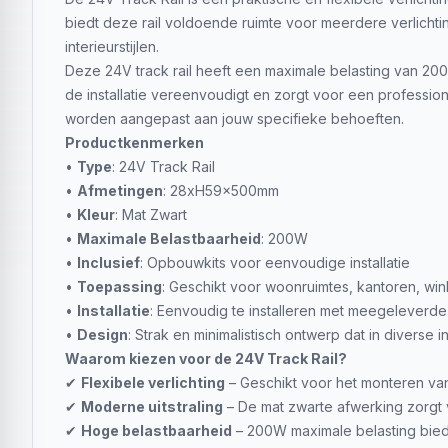
biedt deze rail voldoende ruimte voor meerdere verlichti
interieurstijlen.
Deze 24V track rail heeft een maximale belasting van 200
de installatie vereenvoudigt en zorgt voor een profession
worden aangepast aan jouw specifieke behoeften.
Productkenmerken
•
Type
: 24V Track Rail
•
Afmetingen
: 28xH59x500mm
•
Kleur
: Mat Zwart
•
Maximale Belastbaarheid
: 200W
•
Inclusief
: Opbouwkits voor eenvoudige installatie
•
Toepassing
: Geschikt voor woonruimtes, kantoren, w
•
Installatie
: Eenvoudig te installeren met meegeleverd
•
Design
: Strak en minimalistisch ontwerp dat in diverse in
Waarom kiezen voor de 24V Track Rail?
✔
Flexibele verlichting
– Geschikt voor het monteren va
✔
Moderne uitstraling
– De mat zwarte afwerking zorgt voo
✔
Hoge belastbaarheid
– 200W maximale belasting bied