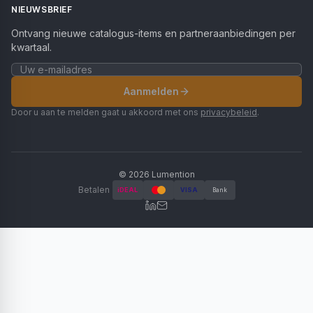
NIEUWSBRIEF
Ontvang nieuwe catalogus-items en partneraanbiedingen per
kwartaal.
Aanmelden
Door u aan te melden gaat u akkoord met ons
privacybeleid
.
©
2026
Lumention
Betalen
iDEAL
VISA
Bank