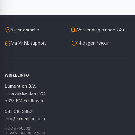
5 jaar garantie
Verzending binnen 24u
Ma-Vr NL support
14 dagen retour
WINKELINFO
Lumention B.V.
Thorvaldsenlaan 2C
5623 BM
Eindhoven
085 016 3882
info@lumention.com
KVK:
97685321
BTW:
NL865009275B01