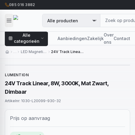
085 016 3882
Over
Alle
Aanbiedingen
Zakelijk
Contact
categorieën
ons
…
LED Magnetisch Systeem
24V Track Linear, 8W, 3000K, Mat Zwart, Dimbaar
LUMENTION
24V Track Linear, 8W, 3000K, Mat Zwart,
Dimbaar
Artikelnr:
1030-L20099-930-32
Prijs op aanvraag