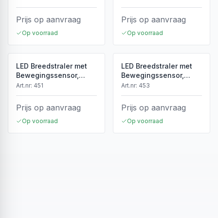
Dimbaar, LiFePO4,
220–240V
Type-C
Prijs op aanvraag
Prijs op aanvraag
Op voorraad
Op voorraad
LED Breedstraler met
LED Breedstraler met
Bewegingssensor,
Bewegingssensor,
20W, 3000K Warm Wit,
20W, 6400K Wit,
Art.nr:
451
Art.nr:
453
1600lm, IP65, Zwart
1600lm, IP65, Zwart
Prijs op aanvraag
Prijs op aanvraag
Op voorraad
Op voorraad