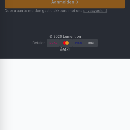
Aanmelden
Door u aan te melden gaat u akkoord met ons
privacybeleid
.
©
2026
Lumention
Betalen
iDEAL
VISA
Bank