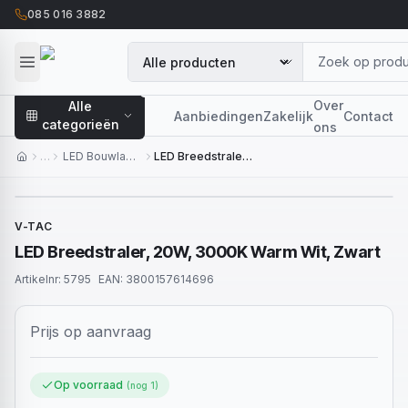
085 016 3882
Over
Alle
Aanbiedingen
Zakelijk
Contact
categorieën
ons
…
LED Bouwlampen
LED Breedstraler, 20W, 3000K Warm Wit, Zwart
V-TAC
LED Breedstraler, 20W, 3000K Warm Wit, Zwart
Artikelnr:
5795
EAN:
3800157614696
Prijs op aanvraag
Op voorraad
(nog
1
)