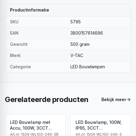
Productinformatie
SKU
5795
EAN
3800157614696
Gewicht
500 gram
Merk
V-TAC
Categorie
LED Bouwlampen
Gerelateerde producten
Bekijk meer
LED Bouwlamp met
LED Bouwlamp, 100W,
Accu, 100W, 3CCT
IP65, 3CCT
(3000K/4000K/6500K),
(3000K/4000K/6500K),
Art.nr:
1509-WL100-346-3B
Art.nr:
1509-WL100-346-3