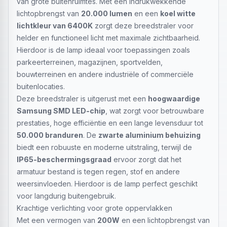
van grote buitenruimtes. Met een indrukwekkende
lichtopbrengst van
20.000 lumen
en een
koel witte
lichtkleur van 6400K
zorgt deze breedstraler voor
helder en functioneel licht met maximale zichtbaarheid.
Hierdoor is de lamp ideaal voor toepassingen zoals
parkeerterreinen, magazijnen, sportvelden,
bouwterreinen en andere industriële of commerciële
buitenlocaties.
Deze breedstraler is uitgerust met een
hoogwaardige
Samsung SMD LED-chip
, wat zorgt voor betrouwbare
prestaties, hoge efficiëntie en een lange levensduur tot
50.000 branduren
. De
zwarte aluminium behuizing
biedt een robuuste en moderne uitstraling, terwijl de
IP65-beschermingsgraad
ervoor zorgt dat het
armatuur bestand is tegen regen, stof en andere
weersinvloeden. Hierdoor is de lamp perfect geschikt
voor langdurig buitengebruik.
Krachtige verlichting voor grote oppervlakken
Met een vermogen van
200W
en een lichtopbrengst van