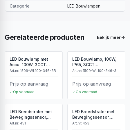
Categorie
LED Bouwlampen
Gerelateerde producten
Bekijk meer
LED Bouwlamp met
LED Bouwlamp, 100W,
Accu, 100W, 3CCT
IP65, 3CCT
(3000K/4000K/6500K),
(3000K/4000K/6500K),
Art.nr:
1509-WL100-346-3B
Art.nr:
1509-WL100-346-3
Dimbaar, LiFePO4,
220–240V
Type-C
Prijs op aanvraag
Prijs op aanvraag
Op voorraad
Op voorraad
LED Breedstraler met
LED Breedstraler met
Bewegingssensor,
Bewegingssensor,
20W, 3000K Warm Wit,
20W, 6400K Wit,
Art.nr:
451
Art.nr:
453
1600lm, IP65, Zwart
1600lm, IP65, Zwart