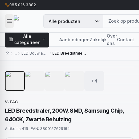
085 016 3882
Over
Alle
Aanbiedingen
Zakelijk
Contact
categorieën
ons
…
LED Bouwlampen
LED Breedstraler, 200W, SMD, Samsung Chip, 6400K, Zwarte Behuizing
1
/
8
+4
V-TAC
LED Breedstraler, 200W, SMD, Samsung Chip,
6400K, Zwarte Behuizing
Artikelnr:
419
EAN:
3800157629164