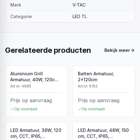
Merk
V-TAC
Categorie
LED TL
Gerelateerde producten
Bekijk meer
Aluminium Grill
Batten Armatuur,
Armatuur, 40W, 120cm,
2x120cm
Wit
Art.nr:
4995
Art.nr:
6152
Prijs op aanvraag
Prijs op aanvraag
Op voorraad
Op voorraad
LED Armatuur, 36W, 120
LED Armatuur, 48W, 150
cm, CCT, IP65,
cm, CCT, IP65,