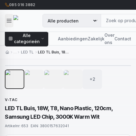
085 016 3882
Over
Alle
Aanbiedingen
Zakelijk
Contact
categorieën
ons
…
LED TL
LED TL Buis, 18W, T8, Nano Plastic, 120cm, Samsung LED Chip, 3000K Warm Wit
1
/
6
+2
V-TAC
LED TL Buis, 18W, T8, Nano Plastic, 120cm,
Samsung LED Chip, 3000K Warm Wit
Artikelnr:
653
EAN:
3800157632041