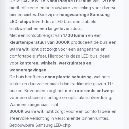
De
V-TAC 18W T8 Nano Plastic LED buis
van
120 cm
biedt efficiënte en betrouwbare verlichting voor diverse
binnenruimtes. Dankzij de
hoogwaardige Samsung
LED-chips
levert deze LED buis een stabiele
lichtkwaliteit en een lange levensduur.
Met een lichtopbrengst van
1700 lumen
en een
kleurtemperatuur van 3000K
produceert de buis een
warm wit licht
dat zorgt voor een aangename en
comfortabele sfeer. Hierdoor is deze LED buis ideaal
voor
kantoren, winkels, werkruimtes en
woonomgevingen
.
De buis heeft een
nano plastic behuizing
, wat hem
lichter en duurzamer maakt dan traditionele glazen TL-
buizen. Bovendien zorgt het
niet-roterende ontwerp
voor een stabiele montage en optimale lichtverdeling.
Warm en aangenaam licht
3000K warm wit licht
zorgt voor een comfortabele en
sfeervolle verlichting in verschillende binnenruimtes.
Betrouwbare Samsung LED-chip