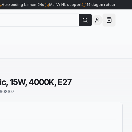
Verzending binnen 24u
Ma-Vr NL support
14 dagen retour
ic, 15W, 4000K, E27
608107