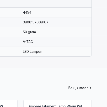
4454
3800157608107
50 gram
V-TAC
LED Lampen
Bekijk meer
5W,
Dimbare Filament lamp Warm Wit