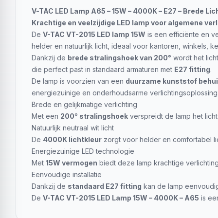
V-TAC LED Lamp A65 – 15W – 4000K – E27 – Brede Lic
Krachtige en veelzijdige LED lamp voor algemene verl
De
V-TAC VT-2015 LED lamp 15W
is een efficiënte en 
helder en natuurlijk licht, ideaal voor kantoren, winkels, 
Dankzij de
brede stralingshoek van 200°
wordt het lich
die perfect past in standaard armaturen met
E27 fitting
.
De lamp is voorzien van een
duurzame kunststof behui
energiezuinige en onderhoudsarme verlichtingsoplossing
Brede en gelijkmatige verlichting
Met een
200° stralingshoek
verspreidt de lamp het licht
Natuurlijk neutraal wit licht
De
4000K lichtkleur
zorgt voor helder en comfortabel lic
Energiezuinige LED technologie
Met
15W vermogen
biedt deze lamp krachtige verlichtin
Eenvoudige installatie
Dankzij de
standaard E27 fitting
kan de lamp eenvoudig
De
V-TAC VT-2015 LED Lamp 15W – 4000K – A65
is ee