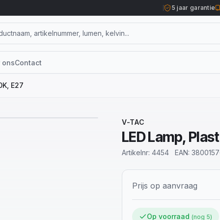
5 jaar garantie
 ons
Contact
0K, E27
1
/
6
V-TAC
LED Lamp, Plast
Artikelnr:
4454
EAN:
3800157
Prijs op aanvraag
Op voorraad
(nog
5
)