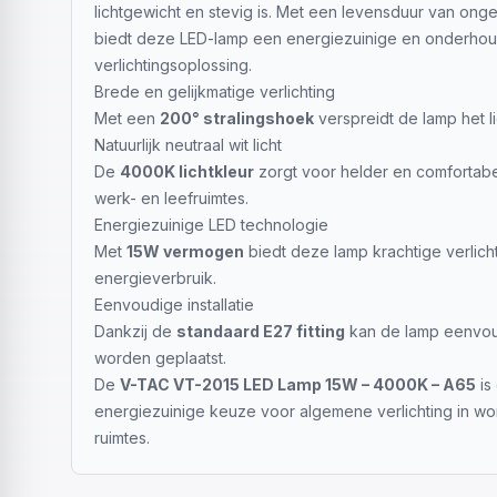
lichtgewicht en stevig is. Met een levensduur van on
biedt deze LED-lamp een energiezuinige en onderho
verlichtingsoplossing.
Brede en gelijkmatige verlichting
Met een
200° stralingshoek
verspreidt de lamp het li
Natuurlijk neutraal wit licht
De
4000K lichtkleur
zorgt voor helder en comfortabel 
werk- en leefruimtes.
Energiezuinige LED technologie
Met
15W vermogen
biedt deze lamp krachtige verlich
energieverbruik.
Eenvoudige installatie
Dankzij de
standaard E27 fitting
kan de lamp eenvou
worden geplaatst.
De
V-TAC VT-2015 LED Lamp 15W – 4000K – A65
is
energiezuinige keuze voor algemene verlichting in w
ruimtes.