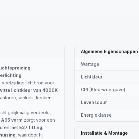
Algemene Eigenschappen
Wattage
ichtspreiding
erlichting
Lichtkleur
n veelzijdige lichtbron voor
CRI (Kleurweergave)
witte lichtkleur van 4000K
 kantoren, winkels, keukens
Levensduur
icht gelijkmatig verdeeld,
Energieklasse
e
A65 vorm
zorgt voor een
aturen met
E27 fitting
.
Installatie & Montage
huizing
, waardoor hij