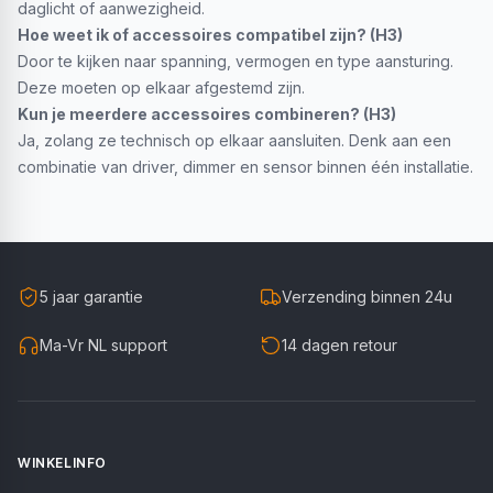
daglicht of aanwezigheid.
Hoe weet ik of accessoires compatibel zijn? (H3)
Door te kijken naar spanning, vermogen en type aansturing.
Deze moeten op elkaar afgestemd zijn.
Kun je meerdere accessoires combineren? (H3)
Ja, zolang ze technisch op elkaar aansluiten. Denk aan een
combinatie van driver, dimmer en sensor binnen één installatie.
5 jaar garantie
Verzending binnen 24u
Ma-Vr NL support
14 dagen retour
WINKELINFO