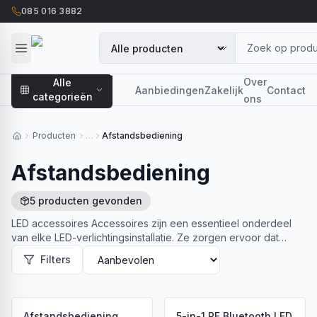
085 016 3882
Over
Alle
Aanbiedingen
Zakelijk
Contact
categorieën
ons
Producten
…
Afstandsbediening
Afstandsbediening
5
producten
gevonden
LED accessoires Accessoires zijn een essentieel onderdeel
van elke LED-verlichtingsinstallatie. Ze zorgen ervoor dat
verlichting niet alleen werkt, maar ook…
Lees meer
Filters
Afstandsbediening
5-in-1 RF Bluetooth LED