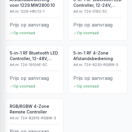
voor 1229.MW2800.10
Controller, 12-24V,
5x4A, 240/480W
Art.nr:
1229-HRC12-1
Art.nr:
724-0192-5C
Prijs op aanvraag
Prijs op aanvraag
Op voorraad
Op voorraad
5-in-1 RF Bluetooth LED
5-in-1 RF 4-Zone
Controller, 12-48V,
Afstandsbediening
5x8A, 960W
Art.nr:
724-1910AE-5C
Art.nr:
724-8230-RGBW-3
Prijs op aanvraag
Prijs op aanvraag
Op voorraad
Op voorraad
RGB/RGBW 4-Zone
Remote Controller
Art.nr:
724-8291S-RGBW-3
Prijs op aanvraag